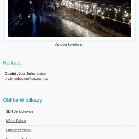
Vánoční koledování
Kontakt
Osadní výbor Jerlochovice
o.v.jerlochovice@seznam.cz
Oblíbené odkazy
SDH Jerlochovice
Město Fulnek
Editace estránek