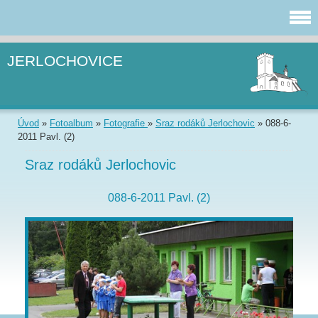
JERLOCHOVICE
Úvod
»
Fotoalbum
»
Fotografie
»
Sraz rodáků Jerlochovic
»
088-6-
2011 Pavl. (2)
Sraz rodáků Jerlochovic
088-6-2011 Pavl. (2)