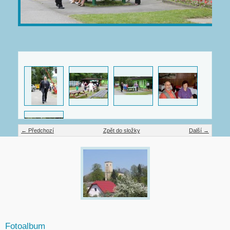
← Předchozí
Zpět do složky
Další →
Fotoalbum