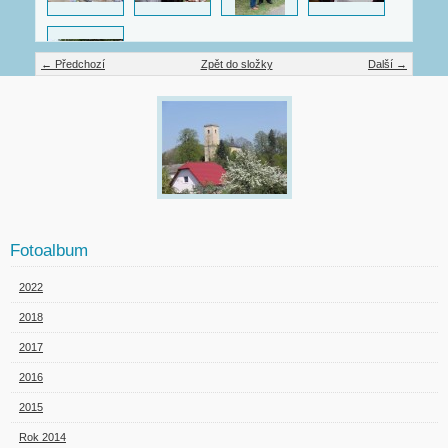
← Předchozí
Zpět do složky
Další →
Fotoalbum
2022
2018
2017
2016
2015
Rok 2014