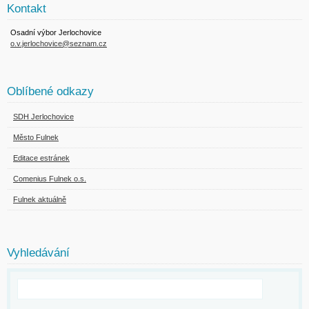
Kontakt
Osadní výbor Jerlochovice
o.v.jerlochovice@seznam.cz
Oblíbené odkazy
SDH Jerlochovice
Město Fulnek
Editace estránek
Comenius Fulnek o.s.
Fulnek aktuálně
Vyhledávání