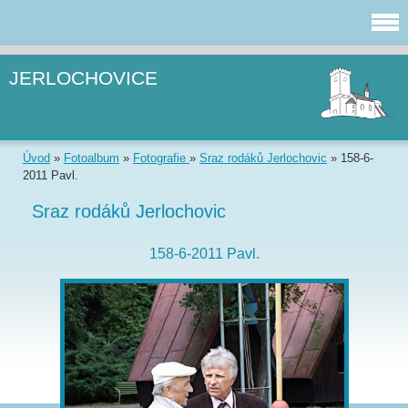
JERLOCHOVICE
Úvod
»
Fotoalbum
»
Fotografie
»
Sraz rodáků Jerlochovic
»
158-6-
2011 Pavl.
Sraz rodáků Jerlochovic
158-6-2011 Pavl.