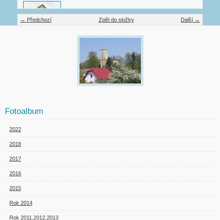
← Předchozí
Zpět do složky
Další →
Fotoalbum
2022
2018
2017
2016
2015
Rok 2014
Rok 2011,2012,2013