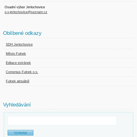
Osadní výbor Jerlochovice
o.v.jerlochovice@seznam.cz
Oblíbené odkazy
SDH Jerlochovice
Město Fulnek
Editace estránek
Comenius Fulnek o.s.
Fulnek aktuálně
Vyhledávání