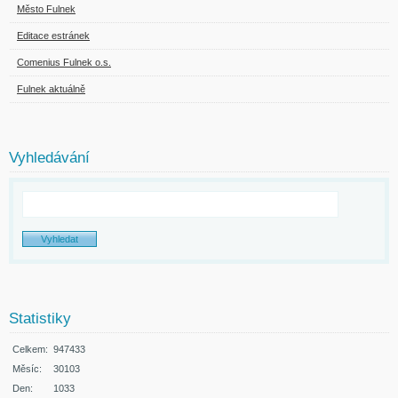
Město Fulnek
Editace estránek
Comenius Fulnek o.s.
Fulnek aktuálně
Vyhledávání
Statistiky
Celkem:
947433
Měsíc:
30103
Den:
1033