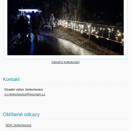
Vánoční koledování
Kontakt
Osadní výbor Jerlochovice
o.v.jerlochovice@seznam.cz
Oblíbené odkazy
SDH Jerlochovice