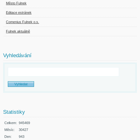
Město Fulnek
Editace estránek
Comenius Fulnek o.s.
Fulnek aktuálně
Vyhledávání
Statistiky
Celkem:
945469
Měsíc:
30427
Den:
943