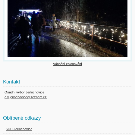
Vánoční koledování
Kontakt
Osadní výbor Jerlochovice
o.v.jerlochovice@seznam.cz
Oblíbené odkazy
SDH Jerlochovice