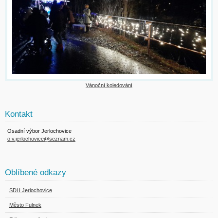
Vánoční koledování
Kontakt
Osadní výbor Jerlochovice
o.v.jerlochovice@seznam.cz
Oblíbené odkazy
SDH Jerlochovice
Město Fulnek