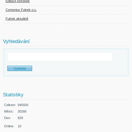
Editace estránek
Comenius Fulnek o.s.
Fulnek aktuálně
Vyhledávání
Statistiky
Celkem:
945926
Měsíc:
30266
Den:
829
Online:
10