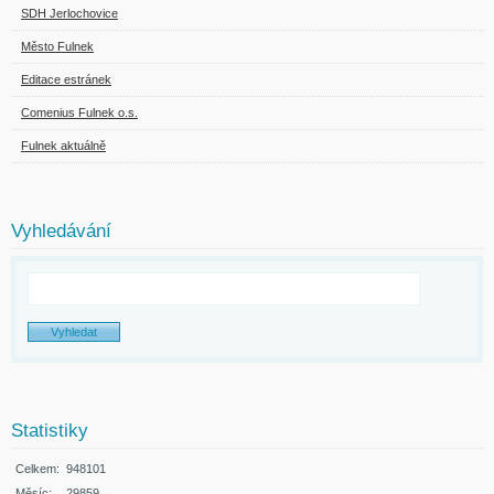
SDH Jerlochovice
Město Fulnek
Editace estránek
Comenius Fulnek o.s.
Fulnek aktuálně
Vyhledávání
Statistiky
Celkem:
948101
Měsíc:
29859