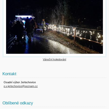
Vánoční koledování
Kontakt
Osadní výbor Jerlochovice
o.v.jerlochovice@seznam.cz
Oblíbené odkazy