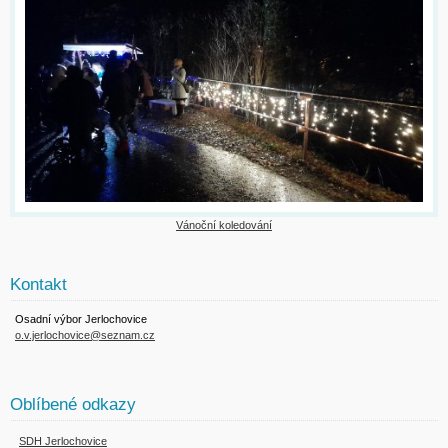
Vánoční koledování
Kontakt
Osadní výbor Jerlochovice
o.v.jerlochovice@seznam.cz
Oblíbené odkazy
SDH Jerlochovice