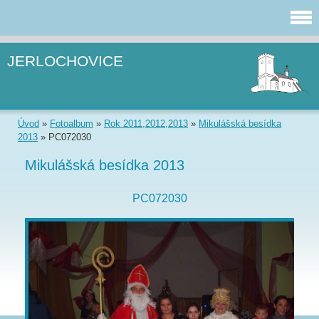
JERLOCHOVICE
Úvod
»
Fotoalbum
»
Rok 2011,2012,2013
»
Mikulášská besídka
2013
»
PC072030
Mikulášská besídka 2013
PC072030