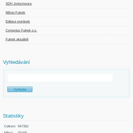
SDH Jerlochovice
Město Fulnek
Editace estránek
Comenius Fulnek o.s.
Fulnek aktuálně
Vyhledávání
Statistiky
Celkem:
947362
Měsíc:
30168