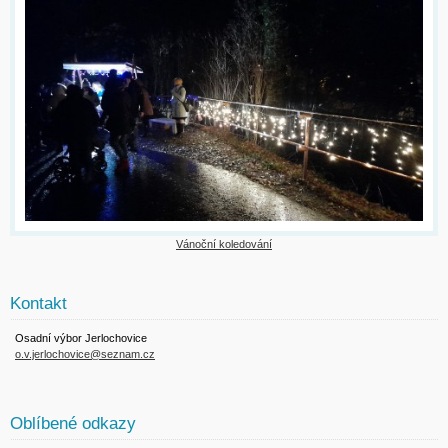
Vánoční koledování
Kontakt
Osadní výbor Jerlochovice
o.v.jerlochovice@seznam.cz
Oblíbené odkazy