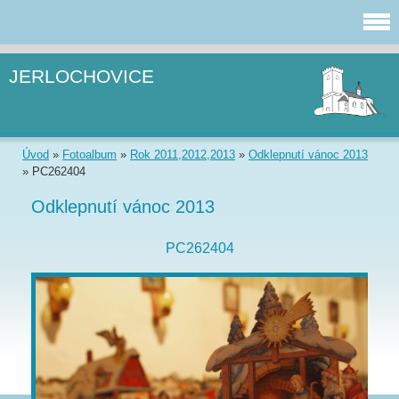
JERLOCHOVICE
Úvod
»
Fotoalbum
»
Rok 2011,2012,2013
»
Odklepnutí vánoc 2013
»
PC262404
Odklepnutí vánoc 2013
PC262404