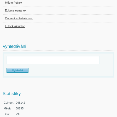
Město Fulnek
Editace estránek
Comenius Fulnek o.s.
Fulnek aktuálně
Vyhledávání
Statistiky
Celkem:
946142
Měsíc:
30195
Den:
739