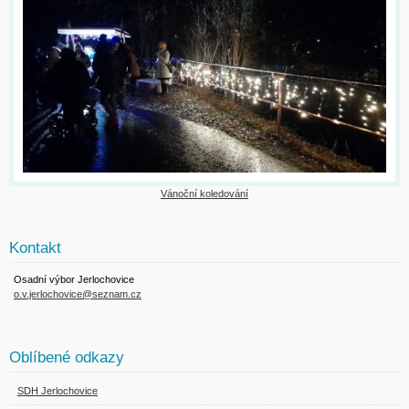
Vánoční koledování
Kontakt
Osadní výbor Jerlochovice
o.v.jerlochovice@seznam.cz
Oblíbené odkazy
SDH Jerlochovice