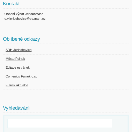
Kontakt
Osadní výbor Jerlochovice
o.v.jerlochovice@seznam.cz
Oblíbené odkazy
SDH Jerlochovice
Město Fulnek
Editace estránek
Comenius Fulnek o.s.
Fulnek aktuálně
Vyhledávání