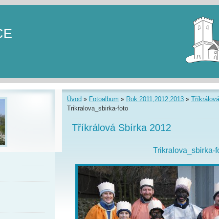
CE
Úvod
»
Fotoalbum
»
Rok 2011,2012,2013
»
Tříkrálov
Trikralova_sbirka-foto
Tříkrálová Sbírka 2012
Trikralova_sbirka-f