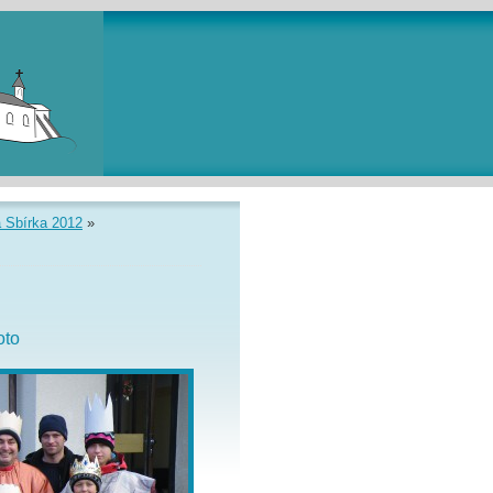
á Sbírka 2012
»
oto