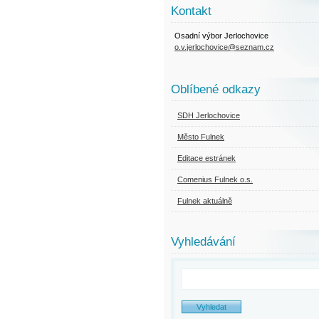
Kontakt
Osadní výbor Jerlochovice
o.v.jerlochovice@seznam.cz
Oblíbené odkazy
SDH Jerlochovice
Město Fulnek
Editace estránek
Comenius Fulnek o.s.
Fulnek aktuálně
Vyhledávání