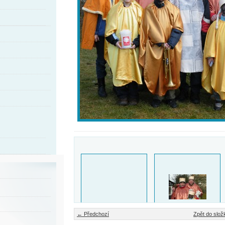
← Předchozí
Zpět do slož