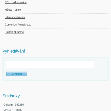
SDH Jerlochovice
Město Fulnek
Editace estránek
Comenius Fulnek o.s.
Fulnek aktuálně
Vyhledávání
Statistiky
Celkem:
947286
Měsíc:
30182