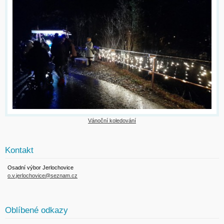
Vánoční koledování
Kontakt
Osadní výbor Jerlochovice
o.v.jerlochovice@seznam.cz
Oblíbené odkazy