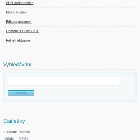
SDH Jerlochovice
Město Fulnek
Editace estránek
Comenius Fulnek o.s.
Fulnek aktuálně
Vyhledávání
Statistiky
Celkem:
947586
Měsíc:
30051