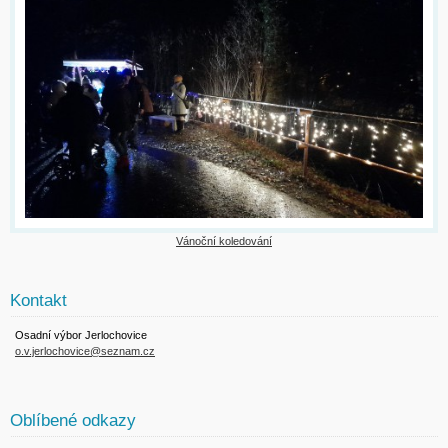
Vánoční koledování
Kontakt
Osadní výbor Jerlochovice
o.v.jerlochovice@seznam.cz
Oblíbené odkazy