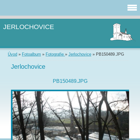
JERLOCHOVICE
Úvod
»
Fotoalbum
»
Fotografie
»
Jerlochovice
»
PB150489.JPG
Jerlochovice
PB150489.JPG