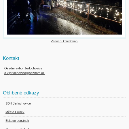
Vánoční koledování
Kontakt
Osadní výbor Jerlochovice
o.v.jerlochovice@seznam.cz
Oblíbené odkazy
SDH Jerlochovice
Město Fulnek
Editace estránek