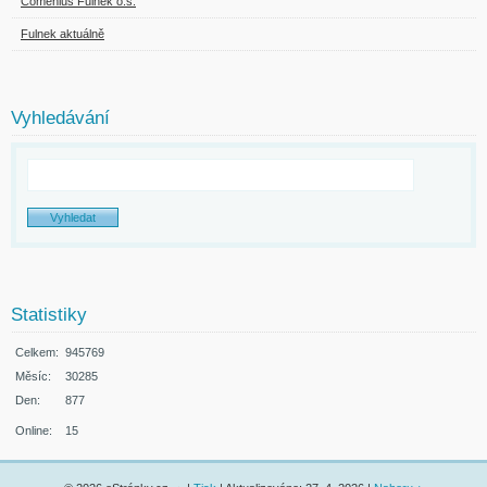
Comenius Fulnek o.s.
Fulnek aktuálně
Vyhledávání
Statistiky
Celkem:
945769
Měsíc:
30285
Den:
877
Online:
15