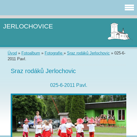
JERLOCHOVICE
Úvod
»
Fotoalbum
»
Fotografie
»
Sraz rodáků Jerlochovic
»
025-6-
2011 Pavl.
Sraz rodáků Jerlochovic
025-6-2011 Pavl.