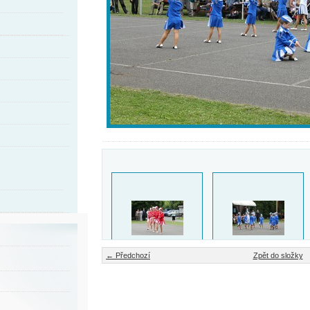
← Předchozí
Zpět do složky