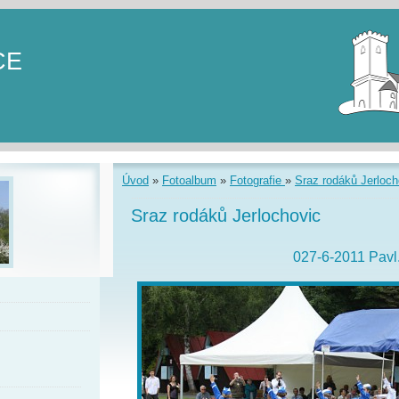
CE
Úvod
»
Fotoalbum
»
Fotografie
»
Sraz rodáků Jerloch
Sraz rodáků Jerlochovic
027-6-2011 Pavl