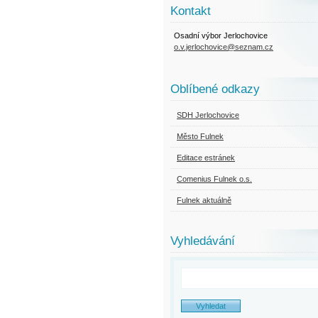
Kontakt
Osadní výbor Jerlochovice
o.v.jerlochovice@seznam.cz
Oblíbené odkazy
SDH Jerlochovice
Město Fulnek
Editace estránek
Comenius Fulnek o.s.
Fulnek aktuálně
Vyhledávání