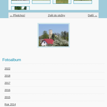
← Předchozí
Zpět do složky
Další →
Fotoalbum
2022
2018
2017
2016
2015
Rok 2014