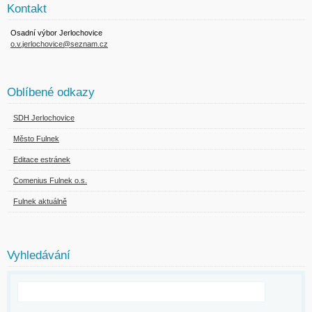
Kontakt
Osadní výbor Jerlochovice
o.v.jerlochovice@seznam.cz
Oblíbené odkazy
SDH Jerlochovice
Město Fulnek
Editace estránek
Comenius Fulnek o.s.
Fulnek aktuálně
Vyhledávání