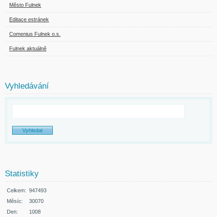
Město Fulnek
Editace estránek
Comenius Fulnek o.s.
Fulnek aktuálně
Vyhledávání
Statistiky
Celkem:
947493
Měsíc:
30070
Den:
1008