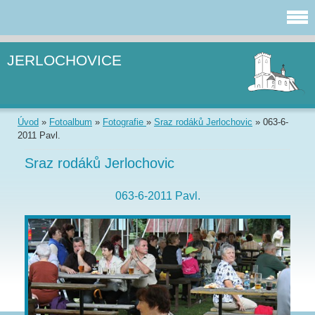
JERLOCHOVICE
Úvod
»
Fotoalbum
»
Fotografie
»
Sraz rodáků Jerlochovic
»
063-6-
2011 Pavl.
Sraz rodáků Jerlochovic
063-6-2011 Pavl.