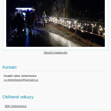
Vánoční koledování
Kontakt
Osadní výbor Jerlochovice
o.v.jerlochovice@seznam.cz
Oblíbené odkazy
SDH Jerlochovice