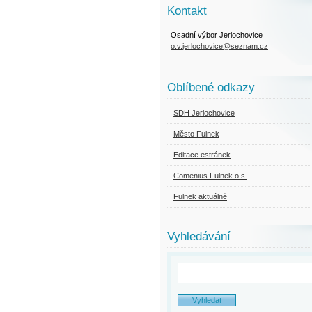
Kontakt
Osadní výbor Jerlochovice
o.v.jerlochovice@seznam.cz
Oblíbené odkazy
SDH Jerlochovice
Město Fulnek
Editace estránek
Comenius Fulnek o.s.
Fulnek aktuálně
Vyhledávání