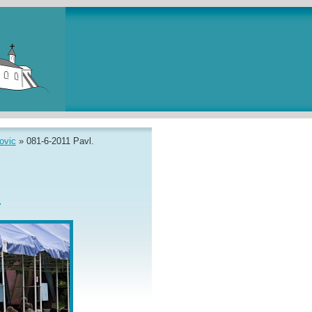
ovic
»
081-6-2011 Pavl.
.