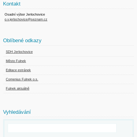
Kontakt
Osadní výbor Jerlochovice
o.v.jerlochovice@seznam.cz
Oblíbené odkazy
SDH Jerlochovice
Město Fulnek
Editace estránek
Comenius Fulnek o.s.
Fulnek aktuálně
Vyhledávání