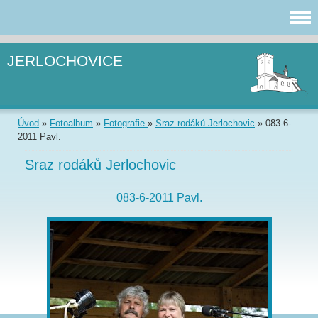
JERLOCHOVICE
Úvod
»
Fotoalbum
»
Fotografie
»
Sraz rodáků Jerlochovic
»
083-6-
2011 Pavl.
Sraz rodáků Jerlochovic
083-6-2011 Pavl.