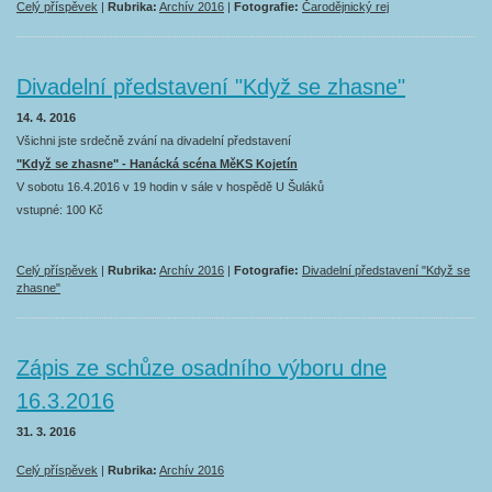
Celý příspěvek
|
Rubrika:
Archív 2016
|
Fotografie:
Čarodějnický rej
Divadelní představení "Když se zhasne"
14. 4. 2016
Všichni jste srdečně zvání na divadelní představení
"Když se zhasne" - Hanácká scéna MěKS Kojetín
V sobotu 16.4.2016 v 19 hodin v sále v hospědě U Šuláků
vstupné: 100 Kč
Celý příspěvek
|
Rubrika:
Archív 2016
|
Fotografie:
Divadelní představení "Když se
zhasne"
Zápis ze schůze osadního výboru dne
16.3.2016
31. 3. 2016
Celý příspěvek
|
Rubrika:
Archív 2016