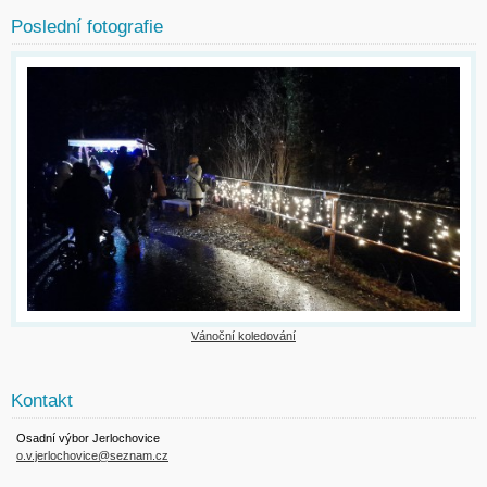
Poslední fotografie
Vánoční koledování
Kontakt
Osadní výbor Jerlochovice
o.v.jerlochovice@seznam.cz