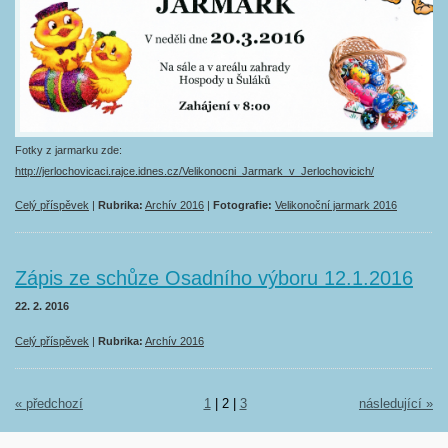
Fotky z jarmarku zde:
http://jerlochovicaci.rajce.idnes.cz/Velikonocni_Jarmark_v_Jerlochovicich/
Celý příspěvek
|
Rubrika:
Archív 2016
|
Fotografie:
Velikonoční jarmark 2016
Zápis ze schůze Osadního výboru 12.1.2016
22. 2. 2016
Celý příspěvek
|
Rubrika:
Archív 2016
« předchozí
1
|
2
|
3
následující »