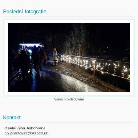
Poslední fotografie
Vánoční koledování
Kontakt
Osadní výbor Jerlochovice
o.v.jerlochovice@seznam.cz