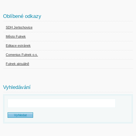
Oblíbené odkazy
SDH Jerlochovice
Město Fulnek
Editace estránek
Comenius Fulnek o.s.
Fulnek aktuálně
Vyhledávání