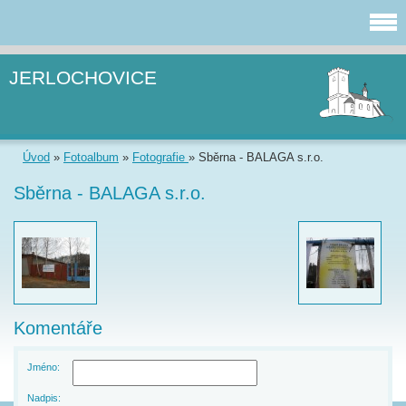
JERLOCHOVICE
Úvod
»
Fotoalbum
»
Fotografie
»
Sběrna - BALAGA s.r.o.
Sběrna - BALAGA s.r.o.
Komentáře
Jméno:
Nadpis: