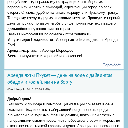
республики. Гиды расскажут о традициях алтайцев, их
верованиях и связи с природой, окружающий город со всех
сторон. Отсюда удобно начинать маршруты к Чуйскому тракту,
Телецкому озеру и другим знаковым местам. Проведите первый
день отпуска с пользой, чтобы лучше понять контекст вашего
дальнейшего путешествия по горам.
Полная информация по ссылке - https://aldita.ru/
Услуги гидов Владивосток, Аренда авто Без водителя, Аренда
Ford
Аренда квартиры, , Аренда Мерседес
Всего наилучшего и хорошей информации!
Odpovědět
Аренда яхты Пхукет — день на воде с дайвингом,
обедом и коктейлями на борту
(
DavidImpok
,
24. 5. 2026
9:48
)
Добрый день!
Близость к природе и комфорт цивилизации сочетает в себе
глэмпинг Владивосток, набирающий популярность среди
любителей эко-туризма. Уютные домики, шатры или сферы с
панорамными окнами позволяют любоваться лесом и морем, не
отказываясь от мягкой кровати и душа. Локации расположены в