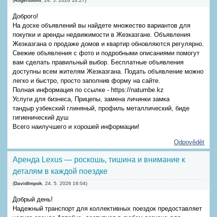
(
Rogertoomi
,
24. 5. 2026
16:27
)
Доброго!
На доске объявлений вы найдете множество вариантов для
покупки и аренды недвижимости в Жезказгане. Объявления
Жезказгана о продаже домов и квартир обновляются регулярно.
Свежие объявления с фото и подробными описаниями помогут
вам сделать правильный выбор. Бесплатные объявления
доступны всем жителям Жезказгана. Подать объявление можно
легко и быстро, просто заполнив форму на сайте.
Полная информация по ссылке - https://natumbe.kz
Услуги для бизнеса, Прицепы, замена личинки замка
тандыр узбекский глиняный, профиль металлический, биде
гигиенический душ
Всего наилучшего и хорошей информации!
Odpovědět
Аренда Lexus — роскошь, тишина и внимание к
деталям в каждой поездке
(
DavidImpok
,
24. 5. 2026
16:04
)
Добрый день!
Надежный транспорт для коллективных поездок предоставляет