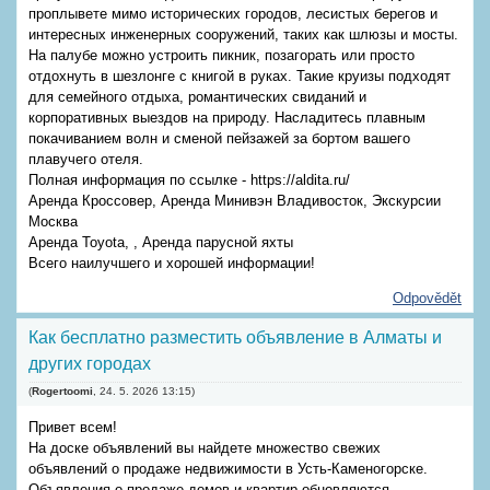
проплывете мимо исторических городов, лесистых берегов и
интересных инженерных сооружений, таких как шлюзы и мосты.
На палубе можно устроить пикник, позагорать или просто
отдохнуть в шезлонге с книгой в руках. Такие круизы подходят
для семейного отдыха, романтических свиданий и
корпоративных выездов на природу. Насладитесь плавным
покачиванием волн и сменой пейзажей за бортом вашего
плавучего отеля.
Полная информация по ссылке - https://aldita.ru/
Аренда Кроссовер, Аренда Минивэн Владивосток, Экскурсии
Москва
Аренда Toyota, , Аренда парусной яхты
Всего наилучшего и хорошей информации!
Odpovědět
Как бесплатно разместить объявление в Алматы и
других городах
(
Rogertoomi
,
24. 5. 2026
13:15
)
Привет всем!
На доске объявлений вы найдете множество свежих
объявлений о продаже недвижимости в Усть-Каменогорске.
Объявления о продаже домов и квартир обновляются