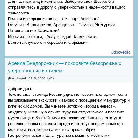
для частных лиц и компаний. Выберите свой Шевроле и
отправляйтесь в дорогу с уверенностью в надежности вашего
транспорта.
Полная информация по ссылке - https://aldita.ru/
Глэмпинг Владивосток, Аренда яхты Самара, Экскурсии
Петропавловск-Камчатский
Морские прогулки, , Услуги гидов Владивосток
Всего наилучшего и хорошей информации!
Odpovědět
Аренда Внедорожник — покоряйте бездорожье с
уверенностью и стилем
(
DavidImpok
,
24. 5. 2026
8:45
)
Добрый день!
Текстильная столица России удивляет своим наследием, если
вы заказываете экскурсии Иваново с посещением мануфактур и
купеческих домов. Вы узнаете историю «города невест»,
увидите уникальную архитектуру конструктивизма и посетите
музеи ситца с богатейшими коллекциями. Гиды расскажут о
революционном прошлом города и покажут современные арт-
кластеры, возникшие на месте старых фабрик.
Гастрономическая часть тура познакомит с местными