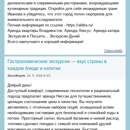
деликатесами и современными ресторанами, возрождающими
кулинарные традиции. Откройте для себя неожиданные грани
Иванова и убедитесь, что этот город полон сюрпризов для
внимательного исследователя.
Полная информация по ссылке - https://aldita.ru/
Аренда квартиры Владивосток, Аренда Лексус, Аренда катера
Экскурсии в Посьете, , Экскурсии Дунай
Всего наилучшего и хорошей информации!
Odpovědět
Гастрономические экскурсии — вкус страны в
каждом блюде и напитке
(
DavidImpok
,
24. 5. 2026
8:37
)
Добрый день!
Доступный комфорт, современные технологии и рациональный
подход предлагает аренда Ниссан для путешественников,
ценящих соотношение цены и качества. Вы получите
автомобиль с отличным набором опций, оснащенный всеми
необходимыми системами для безопасной и спокойной езды в
потоке. Просторный салон, большой багажник и низкий расход
топлива сделают поездки с семьей или компанией друзей
максимально удобными и экономичными. Быстрое