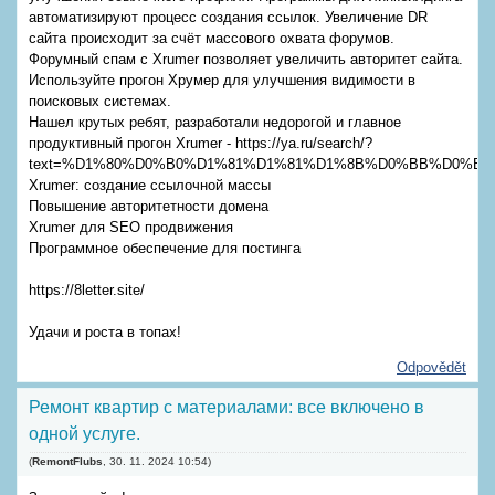
автоматизируют процесс создания ссылок. Увеличение DR
сайта происходит за счёт массового охвата форумов.
Форумный спам с Xrumer позволяет увеличить авторитет сайта.
Используйте прогон Хрумер для улучшения видимости в
поисковых системах.
Нашел крутых ребят, разработали недорогой и главное
продуктивный прогон Xrumer - https://ya.ru/search/?
text=%D1%80%D0%B0%D1%81%D1%81%D1%8B%D0%BB%D0%BA
Xrumer: создание ссылочной массы
Повышение авторитетности домена
Xrumer для SEO продвижения
Программное обеспечение для постинга
https://8letter.site/
Удачи и роста в топах!
Odpovědět
Ремонт квартир с материалами: все включено в
одной услуге.
(
RemontFlubs
,
30. 11. 2024
10:54
)