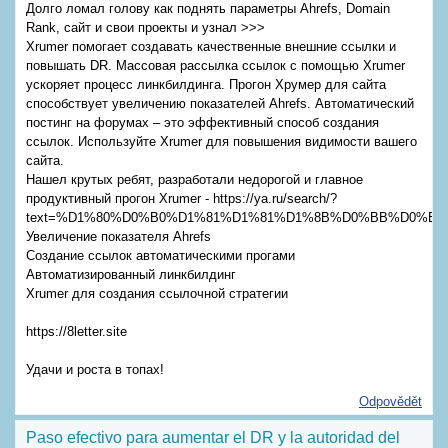
Долго ломал голову как поднять параметры Ahrefs, Domain
Rank, сайт и свои проекты и узнал >>>
Xrumer помогает создавать качественные внешние ссылки и
повышать DR. Массовая рассылка ссылок с помощью Xrumer
ускоряет процесс линкбилдинга. Прогон Хрумер для сайта
способствует увеличению показателей Ahrefs. Автоматический
постинг на форумах – это эффективный способ создания
ссылок. Используйте Xrumer для повышения видимости вашего
сайта.
Нашел крутых ребят, разработали недорогой и главное
продуктивный прогон Xrumer - https://ya.ru/search/?
text=%D1%80%D0%B0%D1%81%D1%81%D1%8B%D0%BB%D0%BA
Увеличение показателя Ahrefs
Создание ссылок автоматическими прогами
Автоматизированный линкбилдинг
Xrumer для создания ссылочной стратегии
https://8letter.site
Удачи и роста в топах!
Odpovědět
Paso efectivo para aumentar el DR y la autoridad del