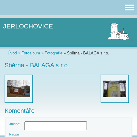
JERLOCHOVICE
Úvod
»
Fotoalbum
»
Fotografie
»
Sběrna - BALAGA s.r.o.
Sběrna - BALAGA s.r.o.
Komentáře
Jméno:
Nadpis: