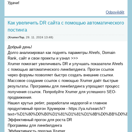
Удачи!
Odpovědět
Как увеличить DR сайта с помощью автоматического
постинга
(
XrumerTop
,
29. 11. 2024
13:48
)
Добрый день!
Долго анализировал как поднять параметры Ahrefs, Domain
Rank, сайт и свои проекты и узнал >>>
Xrumer помогает увеличивать DR и улучшать показатели Ahrefs
с помощью автоматического линкбилдинга. Прогон ссылок
через форумы позволяет быстро создать внешние ссылки.
Массовое создание ссылок с помощью Xrumer даёт быстрые
результаты. Программы для линкбилдинга упрощают процесс
получения ссылок. Попробуйте Xrumer для успешного SEO-
продвижения.
Нашел крутых ребят, разработали недорогой и главное
продуктивный прогон Хрумером - https://ya.ru/search/?
text=%D1%80%D0%B0%D1%81%D1%81%D1%8B%D0%BB%D0%BA
Эффективный прогон для роста DR
Программы для линкбилдинга
Эффективность прогона Xrumer