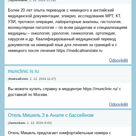
(
TaylorRoank
,
1. 12. 2024
15:19
)
Более 20 лет опыта переводов c немецкого и английский
медицинской документации: эпикриз, исследование МРТ, КТ,
УЗИ, протокол операции, лабораторные анализы, гистология,
молекулярная патология – по всем разделам и специализациям
медицины – онкология, урология, гинекология, ортопедия,
хирургия и др. Квалифицированный медицинский перевод
документов на немецкий язык для лечения за границей и с
немецкого после лечения https://medicaltranslate.ru
Odpovědět
munclinic is ru
(
AndreaEvimi
,
1. 12. 2024
11:27
)
Вы можете купить справку в медцентре https://munclinic.ru/ с
доставкой по Москве.
Odpovědět
Отель Мишель 3 в Анапе с бассейном
(
Jameskam
,
1. 12. 2024
9:44
)
Отель Мишель предлагает комфортабельные номера с