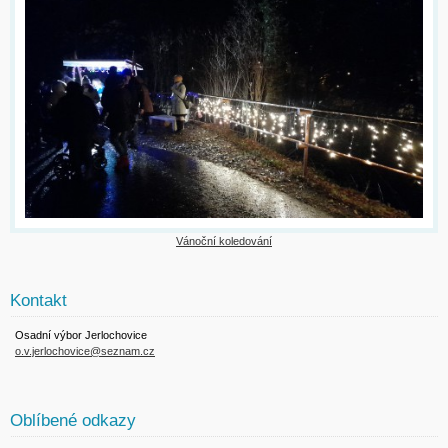
Vánoční koledování
Kontakt
Osadní výbor Jerlochovice
o.v.jerlochovice@seznam.cz
Oblíbené odkazy