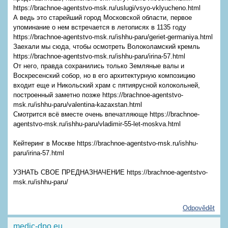
https://brachnoe-agentstvo-msk.ru/uslugi/vsyo-vklyucheno.html
А ведь это старейший город Московской области, первое
упоминание о нем встречается в летописях в 1135 году
https://brachnoe-agentstvo-msk.ru/ishhu-paru/geriet-germaniya.html
Заехали мы сюда, чтобы осмотреть Волоколамский кремль
https://brachnoe-agentstvo-msk.ru/ishhu-paru/irina-57.html
От него, правда сохранились только Земляные валы и
Воскресенский собор, но в его архитектурную композицию
входит еще и Никольский храм с пятиярусной колокольней,
построенный заметно позже https://brachnoe-agentstvo-
msk.ru/ishhu-paru/valentina-kazaxstan.html
Смотрится всё вместе очень впечатляюще https://brachnoe-
agentstvo-msk.ru/ishhu-paru/vladimir-55-let-moskva.html
Кейтеринг в Москве https://brachnoe-agentstvo-msk.ru/ishhu-
paru/irina-57.html
УЗНАТЬ СВОЕ ПРЕДНАЗНАЧЕНИЕ https://brachnoe-agentstvo-
msk.ru/ishhu-paru/
Odpovědět
medic-dpo eu