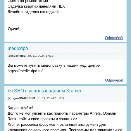
Смета на ремонт дома
Отделка квартир панелями ПВХ
Дизайн и отделка коттеджей
Удачи!
Odpovědět
medicdpo
(
JesusHeibE
,
30. 11. 2024
17:13
)
Вы можете купить медсправку в нашем мед центре
https://medic-dpo.ru/.
Odpovědět
ля SEO с использованием Xrumer
(
ProgonGSAGRIGO
,
30. 11. 2024
13:37
)
Здравствуйте!
Долго не мог уяснить как поднять параметры Ahrefs, Domain
Rank, сайт и свои проекты и узнал >>>
Xrumer рассылка форумов – отличный инструмент для
улучшения ссылочного профиля. Программы для линкбилдинга