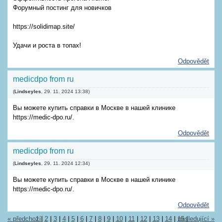
Форумный постинг для новичков
https://solidimap.site/
Удачи и роста в топах!
Odpovědět
medicdpo from ru
(
Lindseyles
,
29. 11. 2024
13:38
)
Вы можете купить справки в Москве в нашей клинике
https://medic-dpo.ru/.
Odpovědět
medicdpo from ru
(
Lindseyles
,
29. 11. 2024
12:34
)
Вы можете купить справки в Москве в нашей клинике
https://medic-dpo.ru/.
Odpovědět
« předchozí
1
|
2
|
3
|
4
|
5
|
6
|
7
|
8
|
9
|
10
|
11
|
12
|
13
|
14
|
15
následující »
|