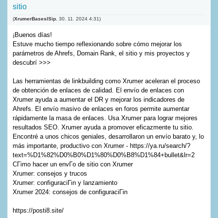
sitio
(
XrumerBaseslSip
,
30. 11. 2024
4:31
)
¡Buenos días!
Estuve mucho tiempo reflexionando sobre cómo mejorar los
parámetros de Ahrefs, Domain Rank, el sitio y mis proyectos y
descubrí >>>
Las herramientas de linkbuilding como Xrumer aceleran el proceso
de obtención de enlaces de calidad. El envío de enlaces con
Xrumer ayuda a aumentar el DR y mejorar los indicadores de
Ahrefs. El envío masivo de enlaces en foros permite aumentar
rápidamente la masa de enlaces. Usa Xrumer para lograr mejores
resultados SEO. Xrumer ayuda a promover eficazmente tu sitio.
Encontré a unos chicos geniales, desarrollaron un envío barato y, lo
más importante, productivo con Xrumer - https://ya.ru/search/?
text=%D1%82%D0%B0%D1%80%D0%B8%D1%84+bullet&lr=2
CГіmo hacer un envГ­o de sitio con Xrumer
Xrumer: consejos y trucos
Xrumer: configuraciГіn y lanzamiento
Xrumer 2024: consejos de configuraciГіn
https://posti8.site/