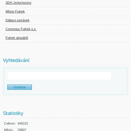
SDH Jerlochovice
Město Fulnek
Editace estránek
Comenius Fulnek o.s.
Fulnek aktuálně
Vyhledávání
Statistiky
Celkem:
948152
Měsíc:
29807