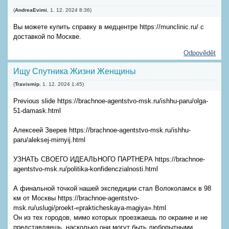
(
AndreaEvimi
,
1. 12. 2024
8:36
)
Вы можете купить справку в медцентре https://munclinic.ru/ с
доставкой по Москве.
Odpovědět
Ищу Спутника Жизни Женщины
(
Travismip
,
1. 12. 2024
1:45
)
Previous slide https://brachnoe-agentstvo-msk.ru/ishhu-paru/olga-
51-damask.html
Алексеей Зверев https://brachnoe-agentstvo-msk.ru/ishhu-
paru/aleksej-mirnyij.html
УЗНАТЬ СВОЕГО ИДЕАЛЬНОГО ПАРТНЕРА https://brachnoe-
agentstvo-msk.ru/politika-konfidenczialnosti.html
А финальной точкой нашей экспедиции стал Волоколамск в 98
км от Москвы https://brachnoe-agentstvo-
msk.ru/uslugi/proekt-«prakticheskaya-magiya».html
Он из тех городов, мимо которых проезжаешь по окраине и не
представляешь, насколько они могут быть любопытными