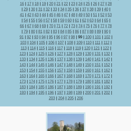
16
|
17
|
18
|
19
|
20
|
21
|
22
|
23
|
24
|
25
|
26
|
27
|
28
|
29
|
30
|
31
|
32
|
33
|
34
|
35
|
36
|
37
|
38
|
39
|
40
|
41
|
42
|
43
|
44
|
45
|
46
|
47
|
48
|
49
|
50
|
51
|
52
|
53
|
54
|
55
|
56
|
57
|
58
|
59
|
60
|
61
|
62
|
63
|
64
|
65
|
66
|
67
|
68
|
69
|
70
|
71
|
72
|
73
|
74
|
75
|
76
|
77
|
78
|
79
|
80
|
81
|
82
|
83
|
84
|
85
|
86
|
87
|
88
|
89
|
90
|
91
|
92
|
93
|
94
|
95
|
96
|
97
|
98
|
99
|
100
|
101
|
102
|
103
|
104
|
105
|
106
|
107
|
108
|
109
|
110
|
111
|
112
|
113
|
114
|
115
|
116
|
117
|
118
|
119
|
120
|
121
|
122
|
123
|
124
|
125
|
126
|
127
|
128
|
129
|
130
|
131
|
132
|
133
|
134
|
135
|
136
|
137
|
138
|
139
|
140
|
141
|
142
|
143
|
144
|
145
|
146
|
147
|
148
|
149
|
150
|
151
|
152
|
153
|
154
|
155
|
156
|
157
|
158
|
159
|
160
|
161
|
162
|
163
|
164
|
165
|
166
|
167
|
168
|
169
|
170
|
171
|
172
|
173
|
174
|
175
|
176
|
177
|
178
|
179
|
180
|
181
|
182
|
183
|
184
|
185
|
186
|
187
|
188
|
189
|
190
|
191
|
192
|
193
|
194
|
195
|
196
|
197
|
198
|
199
|
200
|
201
|
202
|
203
|
204
|
205
|
206