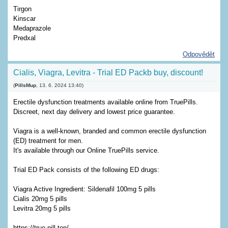
Tirgon
Kinscar
Medaprazole
Predxal
Odpovědět
Cialis, Viagra, Levitra - Trial ED Packb buy, discount!
(
PillsMup
,
13. 6. 2024
13:40
)
Erectile dysfunction treatments available online from TruePills.
Discreet, next day delivery and lowest price guarantee.
Viagra is a well-known, branded and common erectile dysfunction
(ED) treatment for men.
It's available through our Online TruePills service.
Trial ED Pack consists of the following ED drugs:
Viagra Active Ingredient: Sildenafil 100mg 5 pills
Cialis 20mg 5 pills
Levitra 20mg 5 pills
https://true-pill.top/