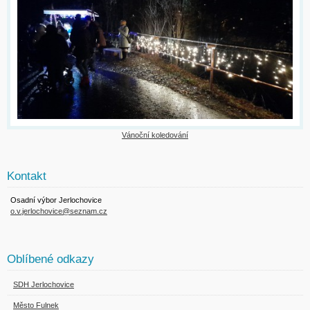
Vánoční koledování
Kontakt
Osadní výbor Jerlochovice
o.v.jerlochovice@seznam.cz
Oblíbené odkazy
SDH Jerlochovice
Město Fulnek