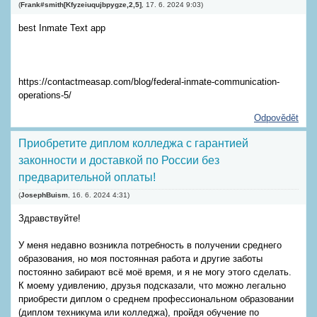
(
Frank#smith[Kfyzeiuqujbpygze,2,5]
,
17. 6. 2024
9:03
)
best Inmate Text app
https://contactmeasap.com/blog/federal-inmate-communication-
operations-5/
Odpovědět
Приобретите диплом колледжа с гарантией
законности и доставкой по России без
предварительной оплаты!
(
JosephBuism
,
16. 6. 2024
4:31
)
Здравствуйте!
У меня недавно возникла потребность в получении среднего
образования, но моя постоянная работа и другие заботы
постоянно забирают всё моё время, и я не могу этого сделать.
К моему удивлению, друзья подсказали, что можно легально
приобрести диплом о среднем профессиональном образовании
(диплом техникума или колледжа), пройдя обучение по