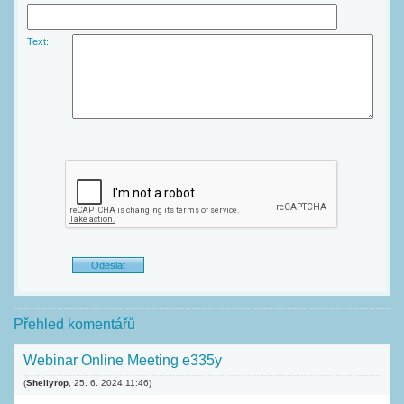
Text:
Přehled komentářů
Webinar Online Meeting e335y
(
Shellyrop
,
25. 6. 2024
11:46
)