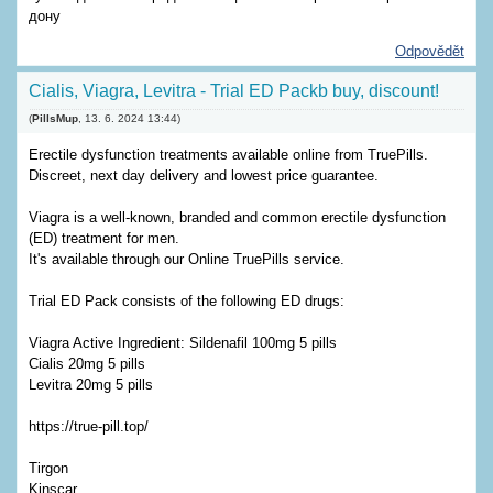
дону
Odpovědět
Cialis, Viagra, Levitra - Trial ED Packb buy, discount!
(
PillsMup
,
13. 6. 2024
13:44
)
Erectile dysfunction treatments available online from TruePills.
Discreet, next day delivery and lowest price guarantee.
Viagra is a well-known, branded and common erectile dysfunction
(ED) treatment for men.
It's available through our Online TruePills service.
Trial ED Pack consists of the following ED drugs:
Viagra Active Ingredient: Sildenafil 100mg 5 pills
Cialis 20mg 5 pills
Levitra 20mg 5 pills
https://true-pill.top/
Tirgon
Kinscar