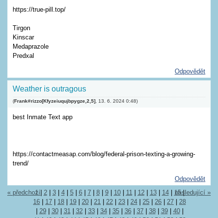
https://true-pill.top/
Tirgon
Kinscar
Medaprazole
Predxal
Odpovědět
Weather is outragous
(
Frank#rizzo[Kfyzeiuqujbpygze,2,5]
,
13. 6. 2024
0:48
)
best Inmate Text app
https://contactmeasap.com/blog/federal-prison-texting-a-growing-
trend/
Odpovědět
« předchozí
1
|
2
|
3
|
4
|
5
|
6
|
7
|
8
|
9
|
10
|
11
|
12
|
13
|
14
|
15
následující »
|
16
|
17
|
18
|
19
|
20
|
21
|
22
|
23
|
24
|
25
|
26
|
27
|
28
|
29
|
30
|
31
|
32
|
33
|
34
|
35
|
36
|
37
|
38
|
39
|
40
|