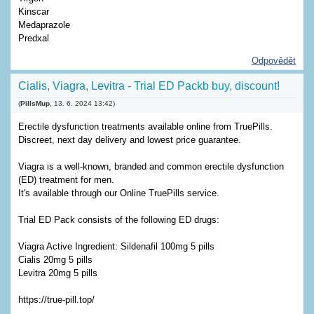
Kinscar
Medaprazole
Predxal
Odpovědět
Cialis, Viagra, Levitra - Trial ED Packb buy, discount!
(
PillsMup
,
13. 6. 2024
13:42
)
Erectile dysfunction treatments available online from TruePills.
Discreet, next day delivery and lowest price guarantee.
Viagra is a well-known, branded and common erectile dysfunction
(ED) treatment for men.
It's available through our Online TruePills service.
Trial ED Pack consists of the following ED drugs:
Viagra Active Ingredient: Sildenafil 100mg 5 pills
Cialis 20mg 5 pills
Levitra 20mg 5 pills
https://true-pill.top/