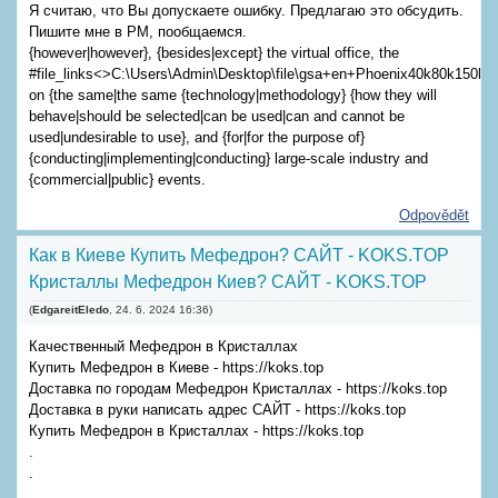
Я считаю, что Вы допускаете ошибку. Предлагаю это обсудить.
Пишите мне в PM, пообщаемся.
{however|however}, {besides|except} the virtual office, the
#file_links<>C:\Users\Admin\Desktop\file\gsa+en+Phoenix40k80k150k
on {the same|the same {technology|methodology} {how they will
behave|should be selected|can be used|can and cannot be
used|undesirable to use}, and {for|for the purpose of}
{conducting|implementing|conducting} large-scale industry and
{commercial|public} events.
Odpovědět
Как в Киеве Купить Мефедрон? САЙТ - KOKS.TOP
Кристаллы Мефедрон Киев? САЙТ - KOKS.TOP
(
EdgareitEledo
,
24. 6. 2024
16:36
)
Качественный Мефедрон в Кристаллах
Купить Мефедрон в Киеве - https://koks.top
Доставка по городам Мефедрон Кристаллах - https://koks.top
Доставка в руки написать адрес САЙТ - https://koks.top
Купить Мефедрон в Кристаллах - https://koks.top
.
.
.