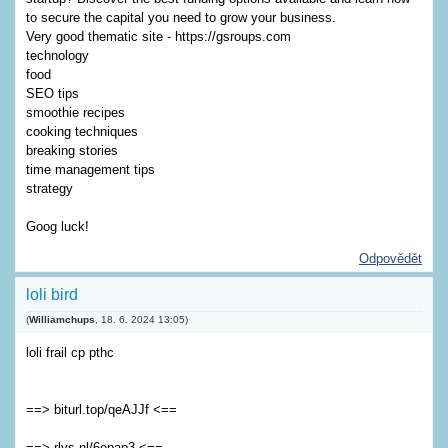
to secure the capital you need to grow your business.
Very good thematic site - https://gsroups.com
technology
food
SEO tips
smoothie recipes
cooking techniques
breaking stories
time management tips
strategy
Goog luck!
Odpovědět
loli bird
(
Williamchups
,
18. 6. 2024
13:05
)
loli frail cp pthc
==> biturl.top/qeAJJf <==
==> rlys.nl/6epap3 <==