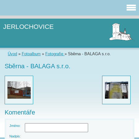
JERLOCHOVICE
Úvod
»
Fotoalbum
»
Fotografie
»
Sběrna - BALAGA s.r.o.
Sběrna - BALAGA s.r.o.
Komentáře
Jméno:
Nadpis: