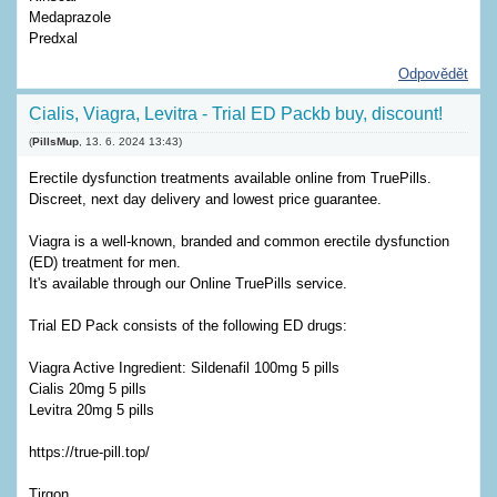
Medaprazole
Predxal
Odpovědět
Cialis, Viagra, Levitra - Trial ED Packb buy, discount!
(
PillsMup
,
13. 6. 2024
13:43
)
Erectile dysfunction treatments available online from TruePills.
Discreet, next day delivery and lowest price guarantee.
Viagra is a well-known, branded and common erectile dysfunction
(ED) treatment for men.
It's available through our Online TruePills service.
Trial ED Pack consists of the following ED drugs:
Viagra Active Ingredient: Sildenafil 100mg 5 pills
Cialis 20mg 5 pills
Levitra 20mg 5 pills
https://true-pill.top/
Tirgon