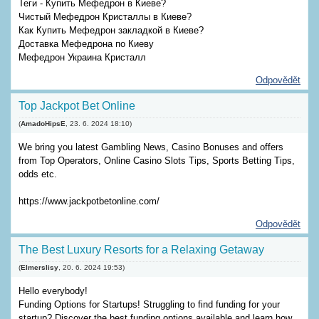
Теги - Купить Мефедрон в Киеве?
Чистый Мефедрон Кристаллы в Киеве?
Как Купить Мефедрон закладкой в Киеве?
Доставка Мефедрона по Киеву
Мефедрон Украина Кристалл
Odpovědět
Top Jackpot Bet Online
(
AmadoHipsE
,
23. 6. 2024
18:10
)
We bring you latest Gambling News, Casino Bonuses and offers
from Top Operators, Online Casino Slots Tips, Sports Betting Tips,
odds etc.
https://www.jackpotbetonline.com/
Odpovědět
The Best Luxury Resorts for a Relaxing Getaway
(
Elmerslisy
,
20. 6. 2024
19:53
)
Hello everybody!
Funding Options for Startups! Struggling to find funding for your
startup? Discover the best funding options available and learn how