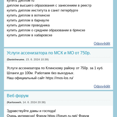
купить диплом ru
диплом высшего образования с занесением в реестр
купить диплом института в санкт петербурге
купить диплом в воткинске
купить диплом в барнауле
купить диплом проводника
купить диплом о среднем образовании в брянске
купить диплом в хабаровске
Odpovědět
Услуги ассенизатора по МСК и МО от 750р.
(
Danielneume
,
15. 6. 2024
10:39
)
Услуги ассенизатора по Клинскому району от 750р. за 1 куб.
Шланги до 100м. Работаем без выходных.
Наш официальный сайт https://mos-los.ru/
Odpovědět
Веб форум
(
Karlosweh
,
14. 6. 2024
20:38
)
Здравствуйте дамы и господа!
Очень интересно! Форум https://forum.ru.net/ Форум