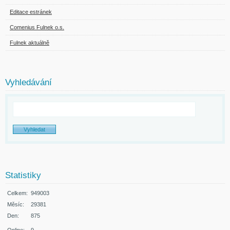
Editace estránek
Comenius Fulnek o.s.
Fulnek aktuálně
Vyhledávání
Statistiky
Celkem:
949003
Měsíc:
29381
Den:
875