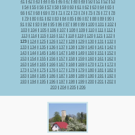
41
|
42
|
43
|
44
|
45
|
46
|
47
|
48
|
49
|
50
|
51
|
52
|
53
|
54
|
55
|
56
|
57
|
58
|
59
|
60
|
61
|
62
|
63
|
64
|
65
|
66
|
67
|
68
|
69
|
70
|
71
|
72
|
73
|
74
|
75
|
76
|
77
|
78
|
79
|
80
|
81
|
82
|
83
|
84
|
85
|
86
|
87
|
88
|
89
|
90
|
91
|
92
|
93
|
94
|
95
|
96
|
97
|
98
|
99
|
100
|
101
|
102
|
103
|
104
|
105
|
106
|
107
|
108
|
109
|
110
|
111
|
112
|
113
|
114
|
115
|
116
|
117
|
118
|
119
|
120
|
121
|
122
|
123
|
124
|
125
|
126
|
127
|
128
|
129
|
130
|
131
|
132
|
133
|
134
|
135
|
136
|
137
|
138
|
139
|
140
|
141
|
142
|
143
|
144
|
145
|
146
|
147
|
148
|
149
|
150
|
151
|
152
|
153
|
154
|
155
|
156
|
157
|
158
|
159
|
160
|
161
|
162
|
163
|
164
|
165
|
166
|
167
|
168
|
169
|
170
|
171
|
172
|
173
|
174
|
175
|
176
|
177
|
178
|
179
|
180
|
181
|
182
|
183
|
184
|
185
|
186
|
187
|
188
|
189
|
190
|
191
|
192
|
193
|
194
|
195
|
196
|
197
|
198
|
199
|
200
|
201
|
202
|
203
|
204
|
205
|
206