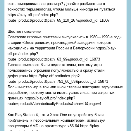
есть принципиальная разница? Давайте разбираться в
тонкостях терминологии, чтобы больше никогда не путаться
https://play-off.pro/index.php?
route=product/product&path=65_110_267&product_id=11007
Шестое поколение
Советские игровые приставки выпускались в 1980—1990-е годы
в серии «Электроника», производимой заводами, которые
находились на территории России и Белоруссии https://play-
off.pro/index.php?
route=product/product&path=63_99&product_id=16873
Тиражи приставок были недостаточны, поэтому игры
пользовались огромной популярностью и сразу стали
дефицитом https://play-off.pro/index.php?
route=product/product&path=751_60_89&product_id=15871
Большинство игр в той или иной степени повторяли зарубежные
разработки, поэтому могли иметь успех лишь при закрытых
границах https://play-off.pro/index.php?
route=product/AlphabeticallyProducts&char=D&page=4
Как PlayStation 4, так и Xbox One по устройству были
приближены к персональным компьютерам, используя
процессоры AMD на архитектуре x86-64 https://play-