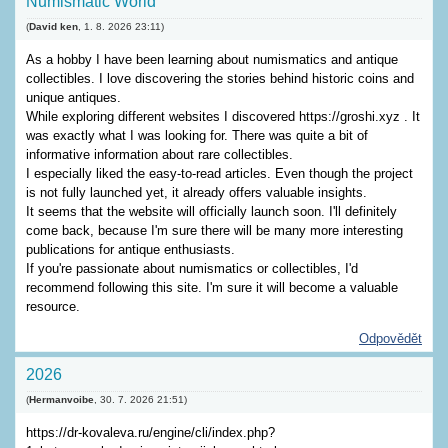
Numismatic World
(
David ken
,
1. 8. 2026
23:11
)
As a hobby I have been learning about numismatics and antique
collectibles. I love discovering the stories behind historic coins and
unique antiques.
While exploring different websites I discovered https://groshi.xyz . It
was exactly what I was looking for. There was quite a bit of
informative information about rare collectibles.
I especially liked the easy-to-read articles. Even though the project
is not fully launched yet, it already offers valuable insights.
It seems that the website will officially launch soon. I'll definitely
come back, because I'm sure there will be many more interesting
publications for antique enthusiasts.
If you're passionate about numismatics or collectibles, I'd
recommend following this site. I'm sure it will become a valuable
resource.
Odpovědět
2026
(
Hermanvoibe
,
30. 7. 2026
21:51
)
https://dr-kovaleva.ru/engine/cli/index.php?