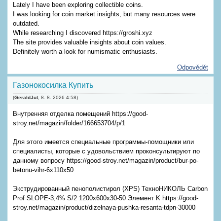
Lately I have been exploring collectible coins.
I was looking for coin market insights, but many resources were
outdated.
While researching I discovered https://groshi.xyz
The site provides valuable insights about coin values.
Definitely worth a look for numismatic enthusiasts.
Odpovědět
Газонокосилка Купить
(
GeraldJut
,
8. 8. 2026
4:58
)
Внутренняя отделка помещений https://good-
stroy.net/magazin/folder/166653704/p/1
Для этого имеется специальные программы-помощники или
специалисты, которые с удовольствием проконсультируют по
данному вопросу https://good-stroy.net/magazin/product/bur-po-
betonu-vihr-6x110x50
Экструдированный пенополистирол (XPS) ТехноНИКОЛЬ Carbon
Prof SLOPE-3,4% S/2 1200х600х30-50 Элемент K https://good-
stroy.net/magazin/product/dizelnaya-pushka-resanta-tdpn-30000