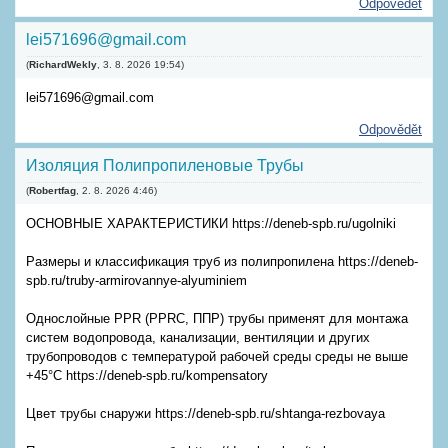
Odpovědět
lei571696@gmail.com
(
RichardWekly
,
3. 8. 2026
19:54
)
lei571696@gmail.com
Odpovědět
Изоляция Полипропиленовые Трубы
(
Robertfag
,
2. 8. 2026
4:46
)
ОСНОВНЫЕ ХАРАКТЕРИСТИКИ https://deneb-spb.ru/ugolniki
Размеры и классификация труб из полипропилена https://deneb-
spb.ru/truby-armirovannye-alyuminiem
Однослойные PPR (PPRС, ППР) трубы применят для монтажа
систем водопровода, канализации, вентиляции и других
трубопроводов с температурой рабочей среды среды не выше
+45°C https://deneb-spb.ru/kompensatory
Цвет трубы снаружи https://deneb-spb.ru/shtanga-rezbovaya