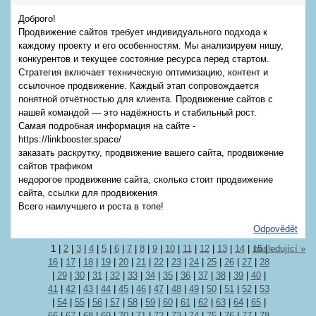
Доброго!
Продвижение сайтов требует индивидуального подхода к
каждому проекту и его особенностям. Мы анализируем нишу,
конкурентов и текущее состояние ресурса перед стартом.
Стратегия включает техническую оптимизацию, контент и
ссылочное продвижение. Каждый этап сопровождается
понятной отчётностью для клиента. Продвижение сайтов с
нашей командой — это надёжность и стабильный рост.
Самая подробная информация на сайте -
https://linkbooster.space/
заказать раскрутку, продвижение вашего сайта, продвижение
сайтов трафиком
недорогое продвижение сайта, сколько стоит продвижение
сайта, ссылки для продвижения
Всего наилучшего и роста в топе!
Odpovědět
1
|
2
|
3
|
4
|
5
|
6
|
7
|
8
|
9
|
10
|
11
|
12
|
13
|
14
|
15
následující »
|
16
|
17
|
18
|
19
|
20
|
21
|
22
|
23
|
24
|
25
|
26
|
27
|
28
|
29
|
30
|
31
|
32
|
33
|
34
|
35
|
36
|
37
|
38
|
39
|
40
|
41
|
42
|
43
|
44
|
45
|
46
|
47
|
48
|
49
|
50
|
51
|
52
|
53
|
54
|
55
|
56
|
57
|
58
|
59
|
60
|
61
|
62
|
63
|
64
|
65
|
66
|
67
|
68
|
69
|
70
|
71
|
72
|
73
|
74
|
75
|
76
|
77
|
78