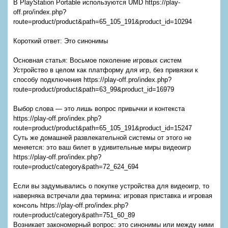
В PlayStation Portable используются UMD https://play-
off.pro/index.php?
route=product/product&path=65_105_191&product_id=10294
Короткий ответ: Это синонимы
Основная статья: Восьмое поколение игровых систем
Устройство в целом как платформу для игр, без привязки к
способу подключения https://play-off.pro/index.php?
route=product/product&path=63_99&product_id=16979
Выбор слова — это лишь вопрос привычки и контекста
https://play-off.pro/index.php?
route=product/product&path=65_105_191&product_id=15247
Суть же домашней развлекательной системы от этого не
меняется: это ваш билет в удивительные миры видеоигр
https://play-off.pro/index.php?
route=product/category&path=72_624_694
Если вы задумывались о покупке устройства для видеоигр, то
наверняка встречали два термина: игровая приставка и игровая
консоль https://play-off.pro/index.php?
route=product/category&path=751_60_89
Возникает закономерный вопрос: это синонимы или между ними