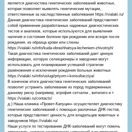
является диагностика генетических заболеваний животных,
которая позволяет выявлять генетические мутации,
ответственные за наследственные заболевания https://vialaki.ru/
Данная диагностика генетических заболеваний представляет
собой применение разработанных надежных диагностических
тестов и анализов, которые используются для выявления
наличия и состояния болезни при рождении или вскоре после
рождения, из образца крови или слюны
https://vialaki.ru/info/kuda-obrashhatsya-lecheniem-zhivotnyh/
Такая диагностика генетических заболеваний дает ценную
информацию, которую селекционеры и заводчики могут
использовать для планирования успешной стратегии
размножения и исключения рождения больных животных
https://vialaki.ru/info/uslugi/priyom-i-konsultacziya/
В конечном итоге диагностика генетических заболеваний
позволит устранить заболевание из пород подверженных
данному риску (например, атрофия сетчатки , витилиго и т
https://vialaki.ru/contacts/
д.) Наша клиника «Провет-Капуцин» осуществляет диагностику
генетических заболеваний с помощью различных ДНК-тестов,
которые представляют ценность для владельцев животных и
заводчиков https://vialaki.ru/
Наши услуги по тестированию ДНК-заболеваний могут помочь
определить наличие генетических нарушений и их признаков