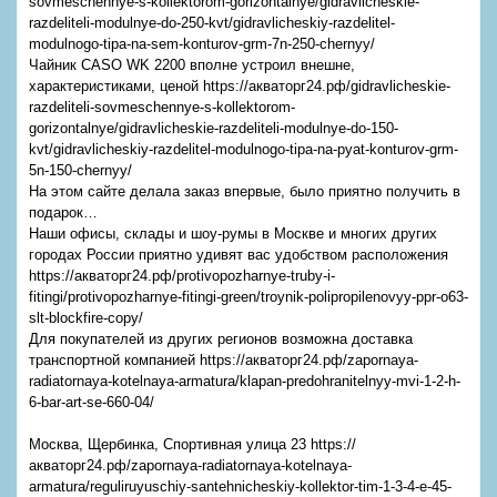
sovmeschennye-s-kollektorom-gorizontalnye/gidravlicheskie-
razdeliteli-modulnye-do-250-kvt/gidravlicheskiy-razdelitel-
modulnogo-tipa-na-sem-konturov-grm-7n-250-chernyy/
Чайник CASO WK 2200 вполне устроил внешне,
характеристиками, ценой https://акваторг24.рф/gidravlicheskie-
razdeliteli-sovmeschennye-s-kollektorom-
gorizontalnye/gidravlicheskie-razdeliteli-modulnye-do-150-
kvt/gidravlicheskiy-razdelitel-modulnogo-tipa-na-pyat-konturov-grm-
5n-150-chernyy/
На этом сайте делала заказ впервые, было приятно получить в
подарок…
Наши офисы, склады и шоу-румы в Москве и многих других
городах России приятно удивят вас удобством расположения
https://акваторг24.рф/protivopozharnye-truby-i-
fitingi/protivopozharnye-fitingi-green/troynik-polipropilenovyy-ppr-o63-
slt-blockfire-copy/
Для покупателей из других регионов возможна доставка
транспортной компанией https://акваторг24.рф/zapornaya-
radiatornaya-kotelnaya-armatura/klapan-predohranitelnyy-mvi-1-2-h-
6-bar-art-se-660-04/
Москва, Щербинка, Спортивная улица 23 https://
акваторг24.рф/zapornaya-radiatornaya-kotelnaya-
armatura/reguliruyuschiy-santehnicheskiy-kollektor-tim-1-3-4-e-45-