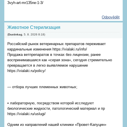
3vyh-art-mr135ne-1-3/
Odpovědět
Животное Стерилизация
(
Dustinkag
,
5. 8. 2026
8:18
)
Российский рынок ветеринарных препаратов переживает
кардинальные изменения https://vialaki.ru/info/
Продажа ветпрепаратов в точках без лицензии, ранее
воспринимавшаяся как «серая зона», сегодня стремительно
превращается в легко выявляемое нарушение
https://vialaki.ru/policy/
— отбора лучших племенных животных;
• лабораторную, посредством которой исследуют
биологические жидкости, патологический материал и пр
https://vialaki.ru/uslugi/
Одним из направлений нашей клиники «Провет-Капуцин»