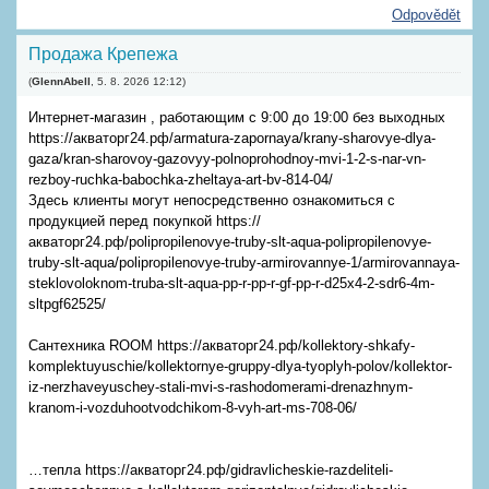
Odpovědět
Продажа Крепежа
(
GlennAbell
,
5. 8. 2026
12:12
)
Интернет-магазин , работающим с 9:00 до 19:00 без выходных
https://акваторг24.рф/armatura-zapornaya/krany-sharovye-dlya-
gaza/kran-sharovoy-gazovyy-polnoprohodnoy-mvi-1-2-s-nar-vn-
rezboy-ruchka-babochka-zheltaya-art-bv-814-04/
Здесь клиенты могут непосредственно ознакомиться с
продукцией перед покупкой https://
акваторг24.рф/polipropilenovye-truby-slt-aqua-polipropilenovye-
truby-slt-aqua/polipropilenovye-truby-armirovannye-1/armirovannaya-
steklovoloknom-truba-slt-aqua-pp-r-pp-r-gf-pp-r-d25x4-2-sdr6-4m-
sltpgf62525/
Сантехника ROOM https://акваторг24.рф/kollektory-shkafy-
komplektuyuschie/kollektornye-gruppy-dlya-tyoplyh-polov/kollektor-
iz-nerzhaveyuschey-stali-mvi-s-rashodomerami-drenazhnym-
kranom-i-vozduhootvodchikom-8-vyh-art-ms-708-06/
…тепла https://акваторг24.рф/gidravlicheskie-razdeliteli-