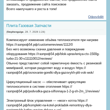
заказать, продвижение сайта поисковое
Всего наилучшего и роста в топе!
Odpovědět
Плита Газовая Запчасти
(
Stephenguige
,
28. 7. 2026
1:24
)
Компенсирует изменение объёма теплоносителя при нагреве
https://газпроф54.рф/customerreviews/1112/0
Без него возможны скачки давления и повреждение
оборудования https://газпроф54.рф/blok-upravleniya-ctx-1500g-
turbo-21-30-s111110012/reviews/
Обычно представляет собой герметичную ёмкость с резиновой
мембраной, которая разделяет воду и воздух https://
газпроф54.рф/osnovanie-gorelki-dlya-gazovykh-plit-vok-wok/
Циркуляционный насос — обеспечивает циркуляцию
теплоносителя в системе отопления https://
газпроф54.рф/podvodka-gaza-silfonnaya-1-2-g-sh-2m_1/reviews/
Электронный блок управления — «мозг» котла https://
газпроф54.рф/komplekt-na-kotel-prokladok-remontnyy-dlya-
nastennykh-kotlov-navien-deluxe-c-ye/