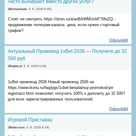
часто выбирают вместо других услуг?
(
Michaelmob
,
5. 8. 2026
8:06
)
Стоит ли смотреть https://dzen.ru/a/anBAWMUvbF7I8uZQ -
продвижение телеграм-канала: цена, если нужен стартовый
трафик?
Odpovědět
Актуальный Промокод 1xBet 2026 — Получите до 32
500 руб
(
RalphLof
,
5. 8. 2026
0:29
)
1xBet промокод 2026 Новый промокод 2026 на
https://www.ikonu.ru/faq/pgs/1xbet-besplatnuy-promokod-pri-
registracii.html позволяет получить 100% к депозиту до 32 500?
для всех зарегистрированных пользователей.
Odpovědět
Игровой Приставка
(
Waltervem
,
4. 8. 2026
8:19
)