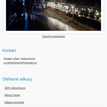
Vánoční koledování
Kontakt
Osadní výbor Jerlochovice
o.v.jerlochovice@seznam.cz
Oblíbené odkazy
SDH Jerlochovice
Město Fulnek
Editace estránek