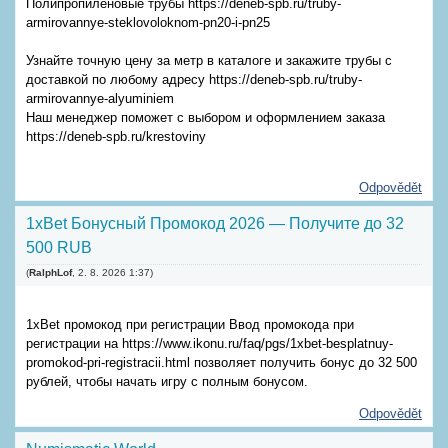
Полипропиленовые трубы https://deneb-spb.ru/truby-
armirovannye-steklovoloknom-pn20-i-pn25
Узнайте точную цену за метр в каталоге и закажите трубы с
доставкой по любому адресу https://deneb-spb.ru/truby-
armirovannye-alyuminiem
Наш менеджер поможет с выбором и оформлением заказа
https://deneb-spb.ru/krestoviny
Odpovědět
1xBet Бонусный Промокод 2026 — Получите до 32
500 RUB
(
RalphLof
,
2. 8. 2026
1:37
)
1xBet промокод при регистрации Ввод промокода при
регистрации на https://www.ikonu.ru/faq/pgs/1xbet-besplatnuy-
promokod-pri-registracii.html позволяет получить бонус до 32 500
рублей, чтобы начать игру с полным бонусом.
Odpovědět