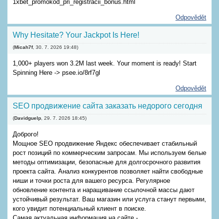
1xbet_promokod_pri_registracii_bonus.html
Odpovědět
Why Hesitate? Your Jackpot Is Here!
(
Micah7f
,
30. 7. 2026
19:48
)
1,000+ players won 3.2M last week. Your moment is ready! Start
Spinning Here -> psee.io/8rf7gl
Odpovědět
SEO продвижение сайта заказать недорого сегодня
(
Davidguelp
,
29. 7. 2026
18:45
)
Доброго!
Мощное SEO продвижение Яндекс обеспечивает стабильный
рост позиций по коммерческим запросам. Мы используем белые
методы оптимизации, безопасные для долгосрочного развития
проекта сайта. Анализ конкурентов позволяет найти свободные
ниши и точки роста для вашего ресурса. Регулярное
обновление контента и наращивание ссылочной массы дают
устойчивый результат. Ваш магазин или услуга станут первыми,
кого увидит потенциальный клиент в поиске.
Самая актуальная информация на сайте -