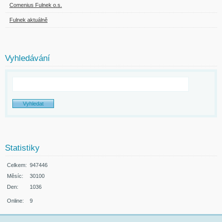
Comenius Fulnek o.s.
Fulnek aktuálně
Vyhledávání
Statistiky
Celkem:
947446
Měsíc:
30100
Den:
1036
Online:
9