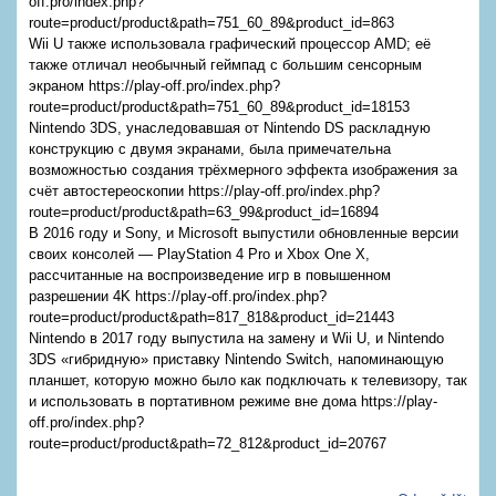
off.pro/index.php?
route=product/product&path=751_60_89&product_id=863
Wii U также использовала графический процессор AMD; её
также отличал необычный геймпад с большим сенсорным
экраном https://play-off.pro/index.php?
route=product/product&path=751_60_89&product_id=18153
Nintendo 3DS, унаследовавшая от Nintendo DS раскладную
конструкцию с двумя экранами, была примечательна
возможностью создания трёхмерного эффекта изображения за
счёт автостереоскопии https://play-off.pro/index.php?
route=product/product&path=63_99&product_id=16894
В 2016 году и Sony, и Microsoft выпустили обновленные версии
своих консолей — PlayStation 4 Pro и Xbox One X,
рассчитанные на воспроизведение игр в повышенном
разрешении 4K https://play-off.pro/index.php?
route=product/product&path=817_818&product_id=21443
Nintendo в 2017 году выпустила на замену и Wii U, и Nintendo
3DS «гибридную» приставку Nintendo Switch, напоминающую
планшет, которую можно было как подключать к телевизору, так
и использовать в портативном режиме вне дома https://play-
off.pro/index.php?
route=product/product&path=72_812&product_id=20767