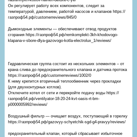
Он регулирует работу всех компонентов, следит за
температурой, давлением, работой насосов и клапанов https://
газпроф54.рф/customerreviews/845/0
Дымоходные элементы — обеспечивают отвод продуктов
сгорания https://газпроф54.рф/remkomplekt-3kh-khodovogo-
klapana-v-sbore-dlya-gazovogo-kotla-electrolux_1/reviews/
Гидравлическая группа состоит из нескольких элементов – от
крана слива до предохранительного клапана и датчика протока
https://газпроф54.рф/customerreviews/1002/0
К нему крепится вторичный теплообменник через прокладки
(для двухконтурных котлов).
Отключите котел от сети и перекройте подачу воды https://
газпроф54.рф/ventilyator-18-20-24-kvt-oasis-rt-bm-
p0000005992/reviews/
Воздушный фильтр — очищает воздух, поступающий в горелку
https://газпроф54.рф/gazovyy-schyetchik-sgd-g4-pravyy/reviews/
предохранительный клапан, который сбрасывает избыточное