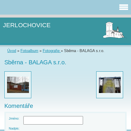
JERLOCHOVICE
Úvod
»
Fotoalbum
»
Fotografie
»
Sběrna - BALAGA s.r.o.
Sběrna - BALAGA s.r.o.
Komentáře
Jméno:
Nadpis: