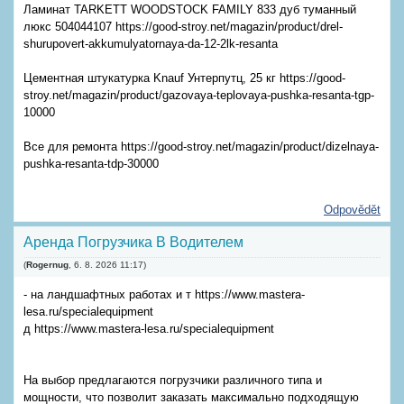
Ламинат TARKETT WOODSTOCK FAMILY 833 дуб туманный
люкс 504044107 https://good-stroy.net/magazin/product/drel-
shurupovert-akkumulyatornaya-da-12-2lk-resanta
Цементная штукатурка Knauf Унтерпутц, 25 кг https://good-
stroy.net/magazin/product/gazovaya-teplovaya-pushka-resanta-tgp-
10000
Все для ремонта https://good-stroy.net/magazin/product/dizelnaya-
pushka-resanta-tdp-30000
Odpovědět
Аренда Погрузчика В Водителем
(
Rogernug
,
6. 8. 2026
11:17
)
- на ландшафтных работах и т https://www.mastera-
lesa.ru/specialequipment
д https://www.mastera-lesa.ru/specialequipment
На выбор предлагаются погрузчики различного типа и
мощности, что позволит заказать максимально подходящую