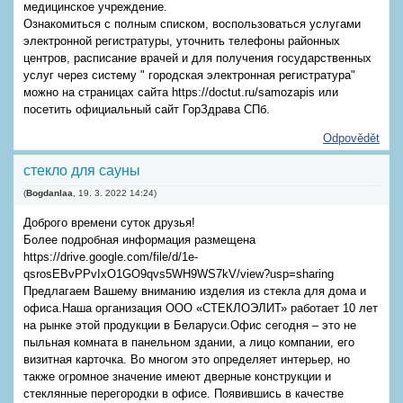
медицинское учреждение.
Ознакомиться с полным списком, воспользоваться услугами
электронной регистратуры, уточнить телефоны районных
центров, расписание врачей и для получения государственных
услуг через систему " городская электронная регистратура"
можно на страницах сайта https://doctut.ru/samozapis или
посетить официальный сайт ГорЗдрава СПб.
Odpovědět
стекло для сауны
(
Bogdanlaa
,
19. 3. 2022
14:24
)
Доброго времени суток друзья!
Более подробная информация размещена
https://drive.google.com/file/d/1e-
qsrosEBvPPvIxO1GO9qvs5WH9WS7kV/view?usp=sharing
Предлагаем Вашему вниманию изделия из стекла для дома и
офиса.Наша организация ООО «СТЕКЛОЭЛИТ» работает 10 лет
на рынке этой продукции в Беларуси.Офис сегодня – это не
пыльная комната в панельном здании, а лицо компании, его
визитная карточка. Во многом это определяет интерьер, но
также огромное значение имеют дверные конструкции и
стеклянные перегородки в офисе. Появившись в качестве