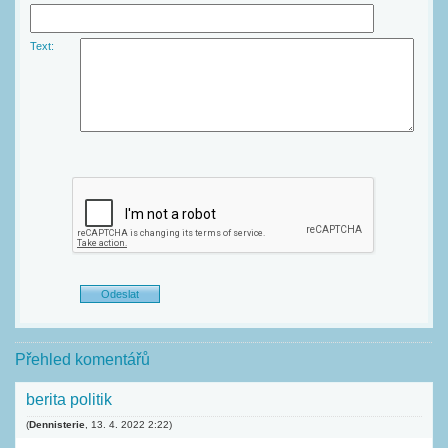
Text:
Přehled komentářů
berita politik
(
Dennisterie
,
13. 4. 2022
2:22
)