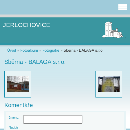
JERLOCHOVICE
Úvod
»
Fotoalbum
»
Fotografie
»
Sběrna - BALAGA s.r.o.
Sběrna - BALAGA s.r.o.
Komentáře
Jméno:
Nadpis: