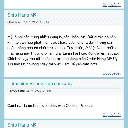
Odpovědět
Ship Hàng Mỹ
(
Abdulcom
,
11. 4. 2022
23:16
)
Mỹ là nơi tập trung nhiều công ty, tập đoàn lớn. Đất nước có nền
kinh tế văn hóa phát triển vượt bậc. Luôn cho ra đời những sản
phẩm hàng hóa có chất lượng cao. Tuy nhiên, ở Việt Nam, những
mặt hàng này thường bị làm giả. Làm nhái hoặc đội giá lên rất cao.
Chính vì vậy mà rất nhiều người tiêu dùng hiện Order Hàng Mỹ Uy
Tín nay rất chuộng ngay tại Việt Nam để yên tâm hơn.
Odpovědět
Edmonton Renovation company
(
TerryOccug
,
11. 4. 2022
14:18
)
Cambria Home Improvements with Concept & Ideas
Odpovědět
Ship Hàng Mỹ