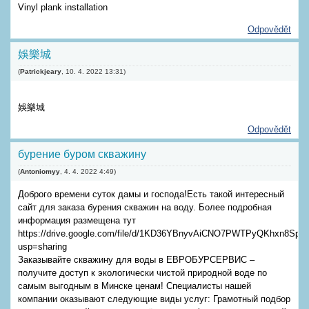
Vinyl plank installation
Odpovědět
娛樂城
(
Patrickjeary
,
10. 4. 2022
13:31
)
娛樂城
Odpovědět
бурение буром скважину
(
Antoniomyy
,
4. 4. 2022
4:49
)
Доброго времени суток дамы и господа!Есть такой интересный
сайт для заказа бурения скважин на воду. Более подробная
информация размещена тут
https://drive.google.com/file/d/1KD36YBnyvAiCNO7PWTPyQKhxn8SpP
usp=sharing
Заказывайте скважину для воды в ЕВРОБУРСЕРВИС –
получите доступ к экологически чистой природной воде по
самым выгодным в Минске ценам! Специалисты нашей
компании оказывают следующие виды услуг: Грамотный подбор