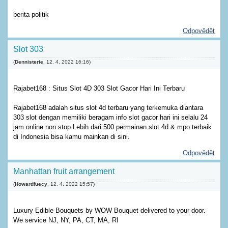
berita politik
Odpovědět
Slot 303
(
Dennisterie
,
12. 4. 2022
16:16
)
Rajabet168 : Situs Slot 4D 303 Slot Gacor Hari Ini Terbaru
Rajabet168 adalah situs slot 4d terbaru yang terkemuka diantara
303 slot dengan memiliki beragam info slot gacor hari ini selalu 24
jam online non stop.Lebih dari 500 permainan slot 4d & mpo terbaik
di Indonesia bisa kamu mainkan di sini.
Odpovědět
Manhattan fruit arrangement
(
Howardfuecy
,
12. 4. 2022
15:57
)
Luxury Edible Bouquets by WOW Bouquet delivered to your door.
We service NJ, NY, PA, CT, MA, RI