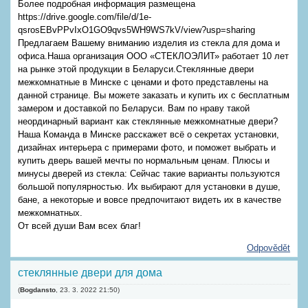
Более подробная информация размещена
https://drive.google.com/file/d/1e-
qsrosEBvPPvIxO1GO9qvs5WH9WS7kV/view?usp=sharing
Предлагаем Вашему вниманию изделия из стекла для дома и
офиса.Наша организация ООО «СТЕКЛОЭЛИТ» работает 10 лет
на рынке этой продукции в Беларуси.Стеклянные двери
межкомнатные в Минске с ценами и фото представлены на
данной странице. Вы можете заказать и купить их с бесплатным
замером и доставкой по Беларуси. Вам по нраву такой
неординарный вариант как стеклянные межкомнатные двери?
Наша Команда в Минске расскажет всё о секретах установки,
дизайнах интерьера с примерами фото, и поможет выбрать и
купить дверь вашей мечты по нормальным ценам. Плюсы и
минусы дверей из стекла: Сейчас такие варианты пользуются
большой популярностью. Их выбирают для установки в душе,
бане, а некоторые и вовсе предпочитают видеть их в качестве
межкомнатных.
От всей души Вам всех благ!
Odpovědět
стеклянные двери для дома
(
Bogdansto
,
23. 3. 2022
21:50
)