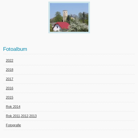
Fotoalbum
2022
2018
2017
2016
2015
Rok 2014
Rok 2011,2012,2013
Fotografie