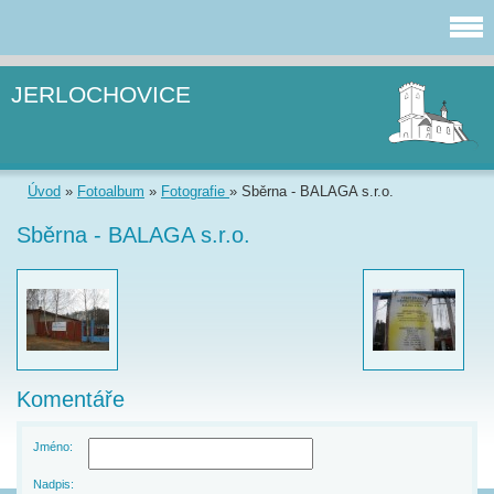
JERLOCHOVICE
Úvod
»
Fotoalbum
»
Fotografie
»
Sběrna - BALAGA s.r.o.
Sběrna - BALAGA s.r.o.
Komentáře
Jméno:
Nadpis: