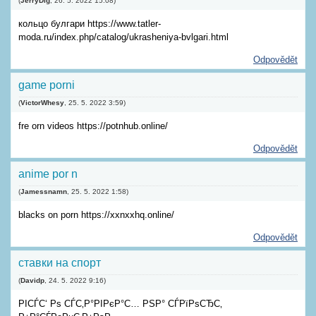
(
JerryDig
,
26. 5. 2022
15:08
)
кольцо булгари https://www.tatler-
moda.ru/index.php/catalog/ukrasheniya-bvlgari.html
Odpovědět
game porni
(
VictorWhesy
,
25. 5. 2022
3:59
)
fre orn videos https://potnhub.online/
Odpovědět
anime por n
(
Jamessnamn
,
25. 5. 2022
1:58
)
blacks on porn https://xxnxxhq.online/
Odpovědět
ставки на спорт
(
Davidp
,
24. 5. 2022
9:16
)
РІСЃС‘ Рѕ СЃС‚Р°РІРєР°С… РЅР° СЃРїРѕСЂС‚