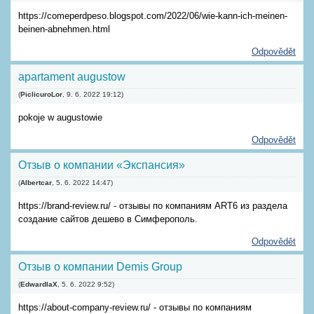
https://comeperdpeso.blogspot.com/2022/06/wie-kann-ich-meinen-
beinen-abnehmen.html
Odpovědět
apartament augustow
(
PiclicuroLor
,
9. 6. 2022
19:12
)
pokoje w augustowie
Odpovědět
Отзыв о компании «Экспансия»
(
Albertcar
,
5. 6. 2022
14:47
)
https://brand-review.ru/ - отзывы по компаниям ART6 из раздела
создание сайтов дешево в Симферополь.
Odpovědět
Отзыв о компании Demis Group
(
EdwardlaX
,
5. 6. 2022
9:52
)
https://about-company-review.ru/ - отзывы по компаниям