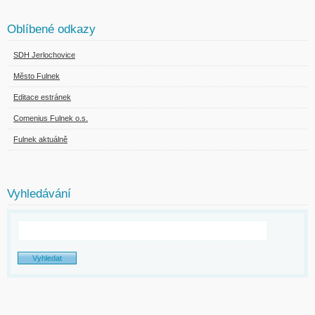
Oblíbené odkazy
SDH Jerlochovice
Město Fulnek
Editace estránek
Comenius Fulnek o.s.
Fulnek aktuálně
Vyhledávání