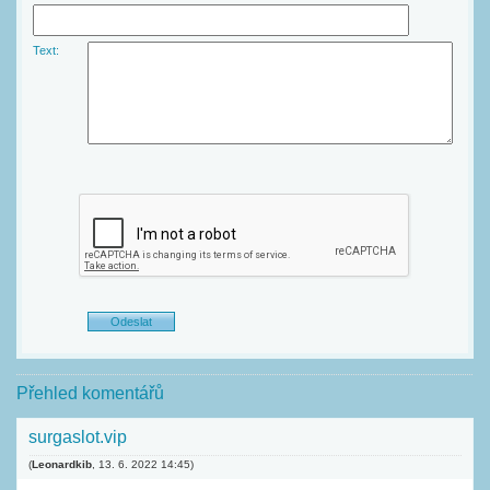
Text:
Přehled komentářů
surgaslot.vip
(
Leonardkib
,
13. 6. 2022
14:45
)