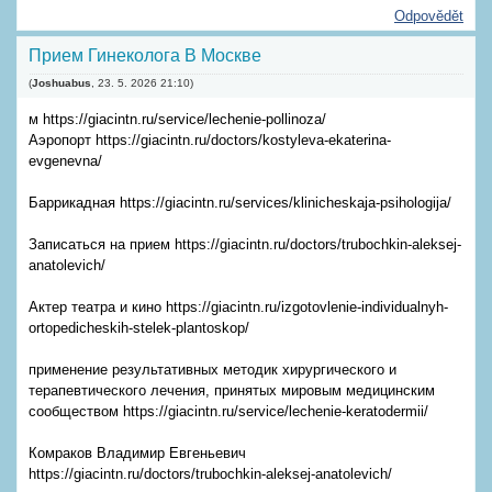
Odpovědět
Прием Гинеколога В Москве
(
Joshuabus
,
23. 5. 2026
21:10
)
м https://giacintn.ru/service/lechenie-pollinoza/
Аэропорт https://giacintn.ru/doctors/kostyleva-ekaterina-
evgenevna/
Баррикадная https://giacintn.ru/services/klinicheskaja-psihologija/
Записаться на прием https://giacintn.ru/doctors/trubochkin-aleksej-
anatolevich/
Актер театра и кино https://giacintn.ru/izgotovlenie-individualnyh-
ortopedicheskih-stelek-plantoskop/
применение результативных методик хирургического и
терапевтического лечения, принятых мировым медицинским
сообществом https://giacintn.ru/service/lechenie-keratodermii/
Комраков Владимир Евгеньевич
https://giacintn.ru/doctors/trubochkin-aleksej-anatolevich/