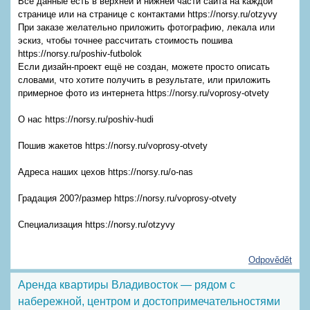
Все данные есть в верхней и нижней части сайта на каждой
странице или на странице с контактами https://norsy.ru/otzyvy
При заказе желательно приложить фотографию, лекала или
эскиз, чтобы точнее рассчитать стоимость пошива
https://norsy.ru/poshiv-futbolok
Если дизайн-проект ещё не создан, можете просто описать
словами, что хотите получить в результате, или приложить
примерное фото из интернета https://norsy.ru/voprosy-otvety
О нас https://norsy.ru/poshiv-hudi
Пошив жакетов https://norsy.ru/voprosy-otvety
Адреса наших цехов https://norsy.ru/o-nas
Градация 200?/размер https://norsy.ru/voprosy-otvety
Специализация https://norsy.ru/otzyvy
Odpovědět
Аренда квартиры Владивосток — рядом с
набережной, центром и достопримечательностями