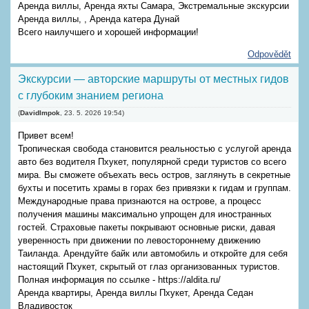
Аренда виллы, Аренда яхты Самара, Экстремальные экскурсии
Аренда виллы, , Аренда катера Дунай
Всего наилучшего и хорошей информации!
Odpovědět
Экскурсии — авторские маршруты от местных гидов
с глубоким знанием региона
(
DavidImpok
,
23. 5. 2026
19:54
)
Привет всем!
Тропическая свобода становится реальностью с услугой аренда
авто без водителя Пхукет, популярной среди туристов со всего
мира. Вы сможете объехать весь остров, заглянуть в секретные
бухты и посетить храмы в горах без привязки к гидам и группам.
Международные права признаются на острове, а процесс
получения машины максимально упрощен для иностранных
гостей. Страховые пакеты покрывают основные риски, давая
уверенность при движении по левостороннему движению
Таиланда. Арендуйте байк или автомобиль и откройте для себя
настоящий Пхукет, скрытый от глаз организованных туристов.
Полная информация по ссылке - https://aldita.ru/
Аренда квартиры, Аренда виллы Пхукет, Аренда Седан
Владивосток