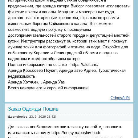
Исторический шарм и водная стихия соединяются в
предложении, где аренда катера Выборг позволяет исследовать
финские шхеры и каналы. Мощные и маневренные суда
доставят вас к старинным крепостям, скрытым островам и
живописным берегам Сайменского канала. Вы сможете
совместить водную прогулку с посещением
достопримечательностей старого города и дегустацией местной
кухни. Инструкторы расскажут об истории этих мест и покажут
лучшие точки для фотографий и отдыха на воде. Откройте для
себя красоту Карелии и Ленинградской области с воды на
надежном и комфортабельном катере.
Полная информация по ссылке - https://aldita.ru/
Аренда Кроссовер Пхукет, Аренда авто Адлер, Туристическая
недвижимость
Аренда Хэтчбек, , Аренда Уаз
Всего наилучшего и хорошей информации!
Odpovědět
Заказ Одежды Пошив
(
Leonelcoice
,
23. 5. 2026
23:42
)
Для заказа необходимо оставить заявку на сайте, позвонить
или написать на почту https://norsy.ru/poshiv-hudi