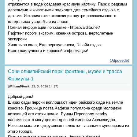
отражается в воде создавая красивую картину. Парк с редкими
деревьями и животными подходит для семейного отдыха с
детьми. Исторические экспозиции внутри рассказывают о
владельцах усадьбы и их эпохе.
Полная информация по ссылке - https://aldita.net/
Рафтинг пороги экстрим, океания острова, вертолетные
экскурсии
Хива ичан кала, Еда перекус снеки, Гавайи отдых
Всего наилучшего и хорошей информации!
Odpovědět
Сочи олимпийский парк: фонтаны, музеи и трасса
Формулы-1
(
WilliamPHock
,
23. 5. 2026
14:17
)
Добрый день!
Шираз сады персии воплощают идеи райского сада на земле
красиво. Гробница поэта Хафиза популярна среди молодежи
читающей его стихи ночью. Руины Персеполя nearby
напоминают о могуществе древней империи Ахеменидов.
Розовое масло и цитрусовые являются главными сувенирами из
этого города.