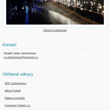
Vánoční koledování
Kontakt
Osadní výbor Jerlochovice
o.v.jerlochovice@seznam.cz
Oblíbené odkazy
SDH Jerlochovice
Město Fulnek
Editace estránek
Comenius Fulnek o.s.