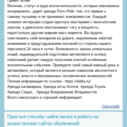
Привет всем!
Величие, статус и аура исключительности, которые невозможно
игнорировать, дарит аренда Ролс-Ройс тем, кто привык к
самому лучшему и не принимает компромиссов. Каждый
элемент интерьера создан вручную мастерами с многолетним
опытом, а двигатели обеспечивают тягу и мощность,
недоступную другим маркам масс-маркета. Вы будете
чувствовать себя монархом на дороге, окруженным заботой,
вниманием и предугадыванием желаний со стороны нашего
персонала 24 часа в сутки. Возможность заказа уникальных
опций, индивидуальной подготовки автомобиля и особых
пожеланий делает каждое получение ключей особенным,
волнительным событием. Проведите свой самый важный день в
автомобиле, который является вечным символом абсолютного
успеха, власти и безграничных человеческих возможностей.
Полная информация по ссылке - https://aldita.ru/
Аренда катамарана, Аренда яхты Azimut, Аренда Toyota
Аренда Седан, , Аренда Внедорожник Владивосток
Всего наилучшего и хорошей информации!
Odpovědět
Простые способы найти жильё и работу на
казахстанских сайтах объявлений