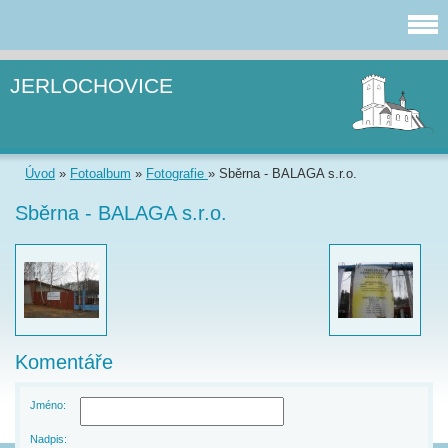
JERLOCHOVICE
Úvod
»
Fotoalbum
»
Fotografie
»
Sběrna - BALAGA s.r.o.
Sběrna - BALAGA s.r.o.
Komentáře
Jméno:
Nadpis: