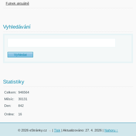
Fulnek aktuálně
Vyhledávání
Statistiky
Celkem:
946564
Měsíc:
30131
Den:
842
Online:
16
© 2026 eStránky.cz
|
Tisk
|
Aktualizováno: 27. 4. 2026
|
Nahoru ↑