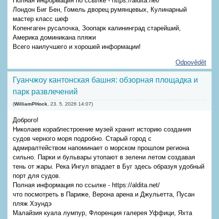
Полная информация по ссылке - https://aldita.net/
Лондон Биг Бен, Гомель дворец румянцевых, Кулинарный
мастер класс шеф
Копенгаген русалочка, Зоопарк калининград старейший,
Америка доминикана пляжи
Всего наилучшего и хорошей информации!
Odpovědět
Гуанчжоу кантонская башня: обзорная площадка и
парк развлечений
(
WilliamPHock
,
23. 5. 2026
14:07
)
Доброго!
Николаев кораблестроение музей хранит историю создания
судов черного моря подробно. Старый город с
адмиралтейством напоминает о морском прошлом региона
сильно. Парки и бульвары утопают в зелени летом создавая
тень от жары. Река Ингул впадает в Буг здесь образуя удобный
порт для судов.
Полная информация по ссылке - https://aldita.net/
что посмотреть в Париже, Верона арена и Джульетта, Пусан
пляж Хэундэ
Малайзия куала лумпур, Флоренция галерея Уффици, Яхта