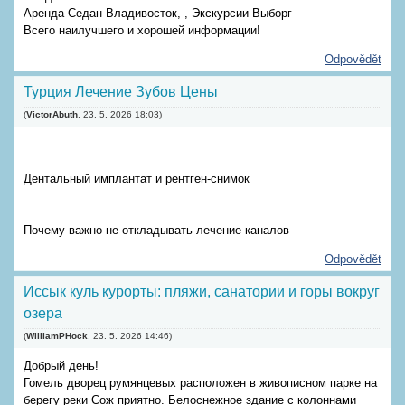
Аренда Седан Владивосток, , Экскурсии Выборг
Всего наилучшего и хорошей информации!
Odpovědět
Турция Лечение Зубов Цены
(
VictorAbuth
,
23. 5. 2026
18:03
)
Дентальный имплантат и рентген-снимок
Почему важно не откладывать лечение каналов
Odpovědět
Иссык куль курорты: пляжи, санатории и горы вокруг
озера
(
WilliamPHock
,
23. 5. 2026
14:46
)
Добрый день!
Гомель дворец румянцевых расположен в живописном парке на
берегу реки Сож приятно. Белоснежное здание с колоннами