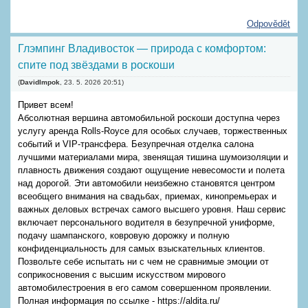
Odpovědět
Глэмпинг Владивосток — природа с комфортом:
спите под звёздами в роскоши
(
DavidImpok
,
23. 5. 2026
20:51
)
Привет всем!
Абсолютная вершина автомобильной роскоши доступна через
услугу аренда Rolls-Royce для особых случаев, торжественных
событий и VIP-транcфера. Безупречная отделка салона
лучшими материалами мира, звенящая тишина шумоизоляции и
плавность движения создают ощущение невесомости и полета
над дорогой. Эти автомобили неизбежно становятся центром
всеобщего внимания на свадьбах, приемах, кинопремьерах и
важных деловых встречах самого высшего уровня. Наш сервис
включает персонального водителя в безупречной униформе,
подачу шампанского, ковровую дорожку и полную
конфиденциальность для самых взыскательных клиентов.
Позвольте себе испытать ни с чем не сравнимые эмоции от
соприкосновения с высшим искусством мирового
автомобилестроения в его самом совершенном проявлении.
Полная информация по ссылке - https://aldita.ru/