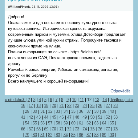
(
WilliamPHock
,
23. 5. 2026
13:01
)
Доброго!
Осака замок и еда составляют основу культурного опыта
путешественника. Историческая крепость окружена
современным парком и музеями. Улица Дотонбори предлагает
лучшие блюда уличной кухни страны. Попробуйте такояки и
окономияки прямо на улице.
Полная информация по ссылке - https://aldita.net/
впечатления из ОАЭ, Почта отправка посылок, гаджеты в
дорогу
Powerbank запас энергии, Узбекистан самарканд регистан,
прогулки по Берлину
Всего наилучшего и хорошей информации!
Odpovědět
« předchozí
1
|
2
|
3
|
4
|
5
|
6
|
7
|
8
|
9
|
10
|
11
|
12
|
13
|
14
|
15
následující »
|
16
|
17
|
18
|
19
|
20
|
21
|
22
|
23
|
24
|
25
|
26
|
27
|
28
|
29
|
30
|
31
|
32
|
33
|
34
|
35
|
36
|
37
|
38
|
39
|
40
|
41
|
42
|
43
|
44
|
45
|
46
|
47
|
48
|
49
|
50
|
51
|
52
|
53
|
54
|
55
|
56
|
57
|
58
|
59
|
60
|
61
|
62
|
63
|
64
|
65
|
66
|
67
|
68
|
69
|
70
|
71
|
72
|
73
|
74
|
75
|
76
|
77
|
78
|
79
|
80
|
81
|
82
|
83
|
84
|
85
|
86
|
87
|
88
|
89
|
90
|