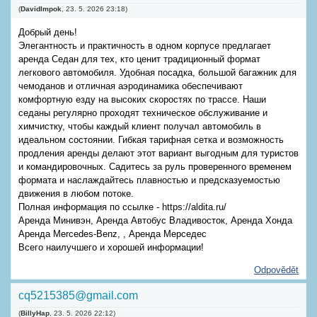
(
DavidImpok
,
23. 5. 2026
23:18
)
Добрый день!
Элегантность и практичность в одном корпусе предлагает
аренда Седан для тех, кто ценит традиционный формат
легкового автомобиля. Удобная посадка, большой багажник для
чемоданов и отличная аэродинамика обеспечивают
комфортную езду на высоких скоростях по трассе. Наши
седаны регулярно проходят техническое обслуживание и
химчистку, чтобы каждый клиент получал автомобиль в
идеальном состоянии. Гибкая тарифная сетка и возможность
продления аренды делают этот вариант выгодным для туристов
и командировочных. Садитесь за руль проверенного временем
формата и наслаждайтесь плавностью и предсказуемостью
движения в любом потоке.
Полная информация по ссылке - https://aldita.ru/
Аренда Минивэн, Аренда Автобус Владивосток, Аренда Хонда
Аренда Mercedes-Benz, , Аренда Мерседес
Всего наилучшего и хорошей информации!
Odpovědět
cq5215385@gmail.com
(
BillyHap
,
23. 5. 2026
22:12
)