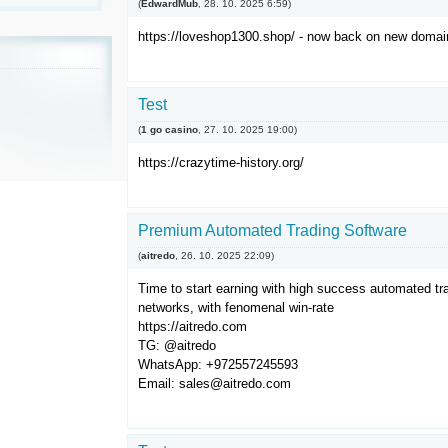
(
EdwardMub
,
28. 10. 2025
6:59
)
https://loveshop1300.shop/ - now back on new doma
Test
(
1 go casino
,
27. 10. 2025
19:00
)
https://crazytime-history.org/
Premium Automated Trading Software
(
aitredo
,
26. 10. 2025
22:09
)
Time to start earning with high success automated tr
networks, with fenomenal win-rate
https://aitredo.com
TG: @aitredo
WhatsApp: +972557245593
Email: sales@aitredo.com