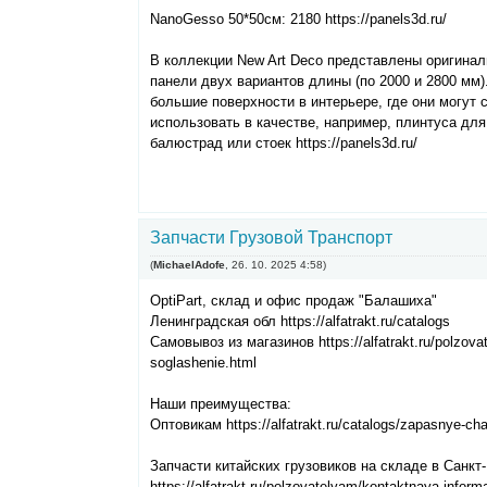
NanoGesso 50*50см: 2180 https://panels3d.ru/
В коллекции New Art Deco представлены оригина
панели двух вариантов длины (по 2000 и 2800 мм)
большие поверхности в интерьере, где они могут 
использовать в качестве, например, плинтуса дл
балюстрад или стоек https://panels3d.ru/
Запчасти Грузовой Транспорт
(
MichaelAdofe
,
26. 10. 2025
4:58
)
OptiPart, склад и офис продаж "Балашиха"
Ленинградская обл https://alfatrakt.ru/catalogs
Самовывоз из магазинов https://alfatrakt.ru/polzova
soglashenie.html
Наши преимущества:
Оптовикам https://alfatrakt.ru/catalogs/zapasnye-chas
Запчасти китайских грузовиков на складе в Санкт
https://alfatrakt.ru/polzovatelyam/kontaktnaya-informa