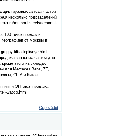
вщик грузовых автозапчастей
 себя несколько подразделений
akt.ru/remont-i-servis/remont-i-
ее 100 точек продаж и
с географией от Москвы и
gruppy-filtra-toplivnye.html
продажа запасных частей для
, кроме этого на складах
й для Mercedes Benz, ZF,
Европы, США и Китая
иппинг и ОПТовая продажа
iteli-wabco.html
Odpovědět