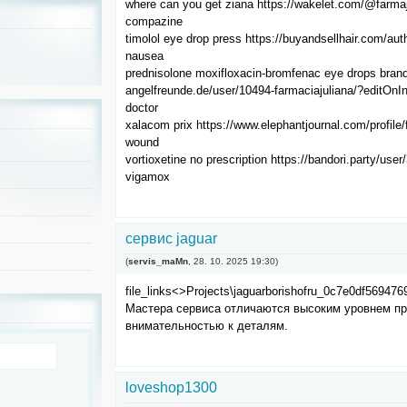
where can you get ziana https://wakelet.com/@farmaju
compazine
timolol eye drop press https://buyandsellhair.com/auth
nausea
prednisolone moxifloxacin-bromfenac eye drops bran
angelfreunde.de/user/10494-farmaciajuliana/?editOnIn
doctor
xalacom prix https://www.elephantjournal.com/profile/
wound
vortioxetine no prescription https://bandori.party/us
vigamox
сервис jaguar
(
servis_maMn
,
28. 10. 2025
19:30
)
file_links<>Projects\jaguarborishofru_0c7e0df56947
Мастера сервиса отличаются высоким уровнем п
внимательностью к деталям.
loveshop1300