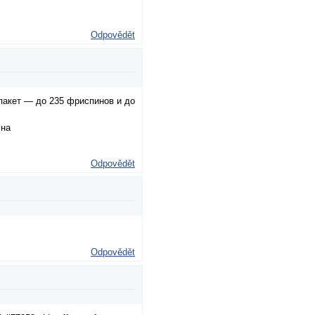
Odpovědět
пaкeт — до 235 фpиcпинoв и до
 на
Odpovědět
Odpovědět