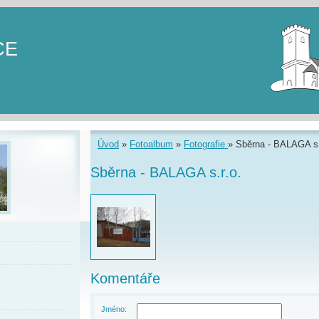
CE
Úvod
»
Fotoalbum
»
Fotografie
»
Sběrna - BALAGA s.
Sběrna - BALAGA s.r.o.
Komentáře
Jméno: