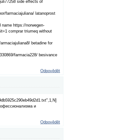
li77258 side effects of
or/farmaciajuliana/ latanoprost
d name https://norwegen-
it=1 comprar triumeq without
farmaciajuliana8/ betadine for
er/330869/farmacia228/ besivance
Odpovědět
69db5925c290eb49d2d1.txt",1,N]
рофессионализма и
Odpovědět