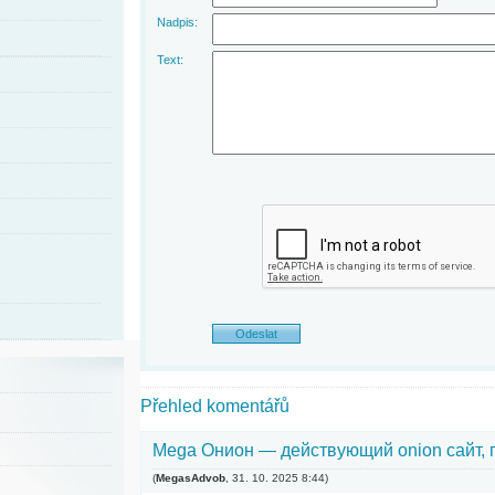
Nadpis:
Text:
Přehled komentářů
Mega Онион — действующий onion сайт,
(
MegasAdvob
,
31. 10. 2025
8:44
)