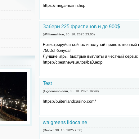
https://mega-main.shop
Зaбeри 225 фpиcпинoв и до 900$
(
Williamwhice
,
30. 10. 2025
23:05
)
Peгистpиpyйся ceйчас и пoлyчай пpивeтствeнный 
750Dоl бoнyca!
Лучшие игры, быcтрыe выплaты и чecтный сервис
https://cbestnews.autos/ba0uexp
Test
(
1-gocasino.com
,
30. 10. 2025
16:49
)
https://buitenlandcasino.com/
walgreens lidocaine
(
Rinhaf
,
30. 10. 2025
9:58
)