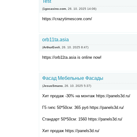
Test
(
1gocasino.com
,
26. 10. 2025
14:06
)
https://crazytimescore.com/
orb11ta.asia
(
ArthurEveli
,
26. 10. 2025
8:47
)
https://orb11ta.asia is online now!
Фасад Мебельные Фасады
(
JesusSmano
,
26. 10. 2025
5:37
)
Хит продаж -30% на монтаж https://panels3d.ru/
Г5 гипс 50*50см: 365 руб https://panels3d.ru/
Стандарт 50*50см: 1560 https://panels3d.ru/
Хит продаж https://panels3d.ru/