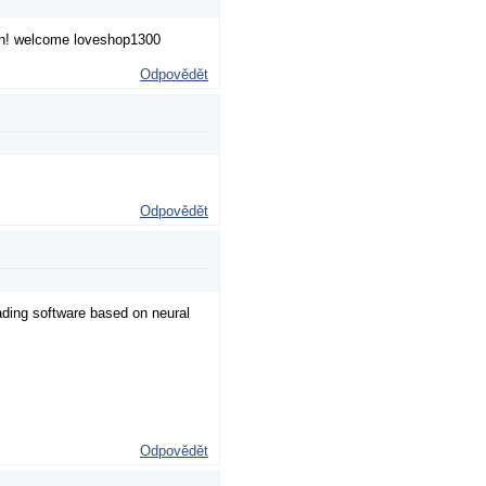
in! welcome loveshop1300
Odpovědět
Odpovědět
ading software based on neural
Odpovědět