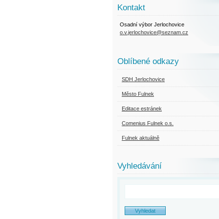
Kontakt
Osadní výbor Jerlochovice
o.v.jerlochovice@seznam.cz
Oblíbené odkazy
SDH Jerlochovice
Město Fulnek
Editace estránek
Comenius Fulnek o.s.
Fulnek aktuálně
Vyhledávání