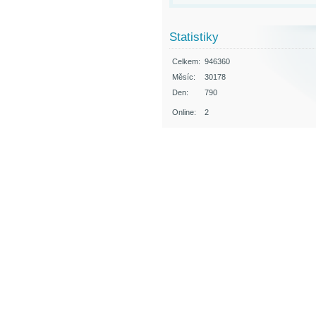
Statistiky
Celkem:
946360
Měsíc:
30178
Den:
790
Online:
2