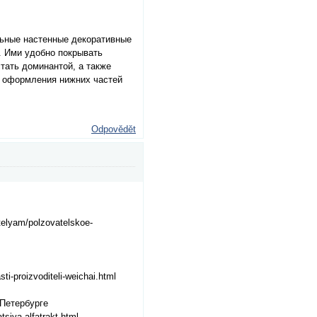
льные настенные декоративные
. Ими удобно покрывать
стать доминантой, а также
я оформления нижних частей
Odpovědět
telyam/polzovatelskoe-
ti-proizvoditeli-weichai.html
-Петербурге
tsiya-alfatrakt.html