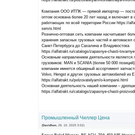
Компания ООО ИТПК — прямой импортер — поста
оптом основана более 20 лет назад и включает в
работающих по всей территории России https://alfatr
servis.html
Рознично-оптовая сеть компании насчитывает бол
хранения запасных грузовых частей и автомасел 
Санкт-Петербурга до Сахалина и Владивостока
https://alfatrakt.ru/catalogs/zapasnye-chasti-tovarnye-
Основным направлением деятельности является 
грузовиков: MAN и SCANIA (более 50 000 позиций)
компании имеется обширный ассортимент запчасте
Volvo, Hengst и других грузовых автомобилей из 
https://alfatrakt.ru/polzovatelyam/o-kompanii.html
Основная деятельность нашей компании – дропш
https://alfatrakt.ru/catalogs/zapasnye-chasti-proizvod
Промышленный Чиллер Цена
(
Davidhon
,
26. 10. 2025
3:02
)