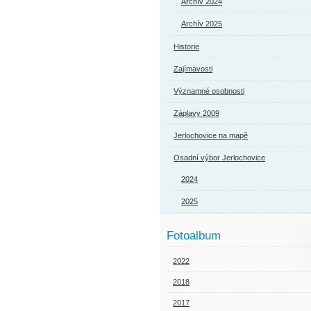
Archív 2024
Archív 2025
Historie
Zajímavosti
Významné osobnosti
Záplavy 2009
Jerlochovice na mapě
Osadní výbor Jerlochovice
2024
2025
Fotoalbum
2022
2018
2017