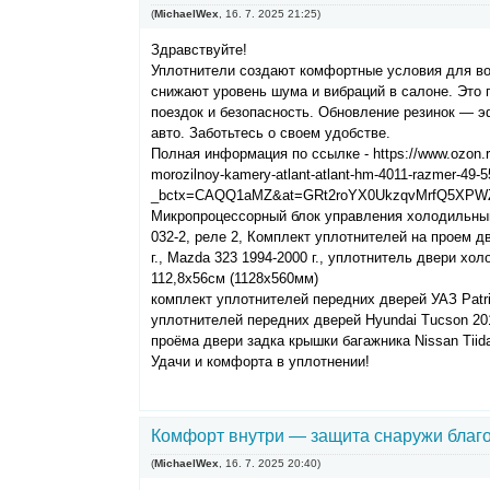
(
MichaelWex
,
16. 7. 2025
21:25
)
Здравствуйте!
Уплотнители создают комфортные условия для во
снижают уровень шума и вибраций в салоне. Это
поездок и безопасность. Обновление резинок — 
авто. Заботьтесь о своем удобстве.
Полная информация по ссылке - https://www.ozon.ru/
morozilnoy-kamery-atlant-atlant-hm-4011-razmer-49-
_bctx=CAQQ1aMZ&at=GRt2roYX0UkzqvMrfQ5XP
Микропроцессорный блок управления холодильны
032-2, реле 2, Комплект уплотнителей на проем д
г., Mazda 323 1994-2000 г., уплотнитель двери хо
112,8x56см (1128x560мм)
комплект уплотнителей передних дверей УАЗ Patriot
уплотнителей передних дверей Hyundai Tucson 201
проёма двери задка крышки багажника Nissan Tiida
Удачи и комфорта в уплотнении!
Комфорт внутри — защита снаружи благ
(
MichaelWex
,
16. 7. 2025
20:40
)