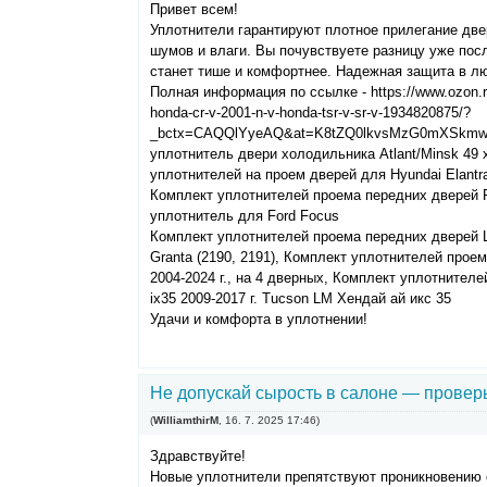
Привет всем!
Уплотнители гарантируют плотное прилегание две
шумов и влаги. Вы почувствуете разницу уже по
станет тише и комфортнее. Надежная защита в л
Полная информация по ссылке - https://www.ozon.ru/
honda-cr-v-2001-n-v-honda-tsr-v-sr-v-1934820875/?
_bctx=CAQQlYyeAQ&at=K8tZQ0lkvsMzG0mXSkm
уплотнитель двери холодильника Atlant/Minsk 49 
уплотнителей на проем дверей для Hyundai Elantra
Комплект уплотнителей проема передних дверей Fo
уплотнитель для Ford Focus
Комплект уплотнителей проема передних дверей L
Granta (2190, 2191), Комплект уплотнителей проем
2004-2024 г., на 4 дверных, Комплект уплотнител
ix35 2009-2017 г. Tucson LM Хендай ай икс 35
Удачи и комфорта в уплотнении!
Не допускай сырость в салоне — провер
(
WilliamthirM
,
16. 7. 2025
17:46
)
Здравствуйте!
Новые уплотнители препятствуют проникновению 