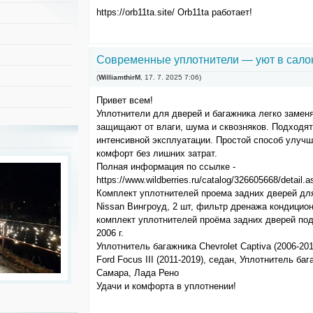
https://orb11ta.site/ Orb11ta работает!
Современные уплотнители — уют в салон
(
WilliamthirM
,
17. 7. 2025
7:06
)
Привет всем!
Уплотнители для дверей и багажника легко замен
защищают от влаги, шума и сквозняков. Подходя
интенсивной эксплуатации. Простой способ улучш
комфорт без лишних затрат.
Полная информация по ссылке -
https://www.wildberries.ru/catalog/326605668/detail.a
Комплект уплотнителей проема задних дверей для 
Nissan Вингроуд, 2 шт, фильтр дренажа кондицион
комплект уплотнителей проёма задних дверей под
2006 г.
Уплотнитель багажника Chevrolet Captiva (2006-20
Ford Focus III (2011-2019), седан, Уплотнитель б
Самара, Лада Рено
Удачи и комфорта в уплотнении!