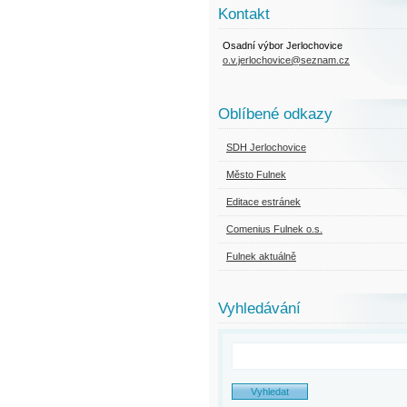
Kontakt
Osadní výbor Jerlochovice
o.v.jerlochovice@seznam.cz
Oblíbené odkazy
SDH Jerlochovice
Město Fulnek
Editace estránek
Comenius Fulnek o.s.
Fulnek aktuálně
Vyhledávání