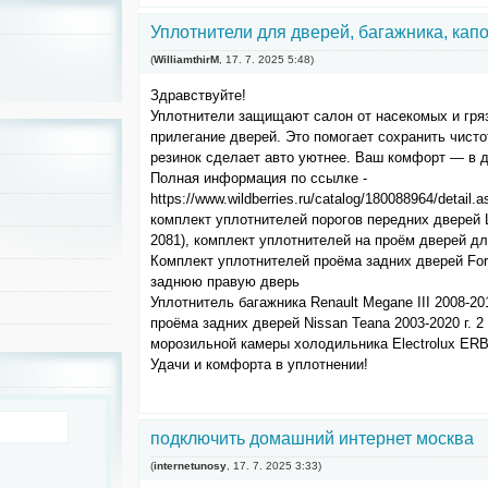
Уплотнители для дверей, багажника, капо
(
WilliamthirM
,
17. 7. 2025
5:48
)
Здравствуйте!
Уплотнители защищают салон от насекомых и гря
прилегание дверей. Это помогает сохранить чисто
резинок сделает авто уютнее. Ваш комфорт — в д
Полная информация по ссылке -
https://www.wildberries.ru/catalog/180088964/detail.a
комплект уплотнителей порогов передних дверей 
2081), комплект уплотнителей на проём дверей для
Комплект уплотнителей проёма задних дверей Ford
заднюю правую дверь
Уплотнитель багажника Renault Megane III 2008-20
проёма задних дверей Nissan Teana 2003-2020 г. 2
морозильной камеры холодильника Electrolux ER
Удачи и комфорта в уплотнении!
подключить домашний интернет москва
(
internetunosy
,
17. 7. 2025
3:33
)