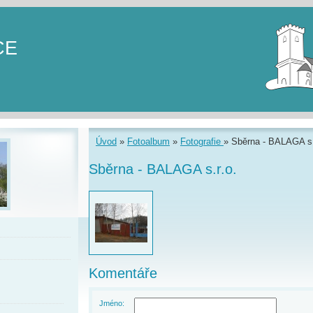
CE
Úvod
»
Fotoalbum
»
Fotografie
»
Sběrna - BALAGA s.
Sběrna - BALAGA s.r.o.
Komentáře
Jméno: