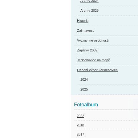
Archív 2024
Archív 2025
Historie
Zajímavosti
Významné osobnosti
Záplavy 2009
Jerlochovice na mapě
Osadní výbor Jerlochovice
2024
2025
Fotoalbum
2022
2018
2017