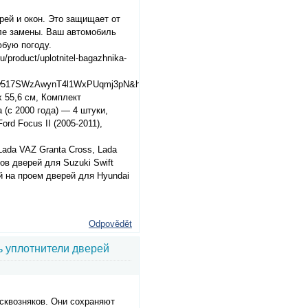
рей и окон. Это защищает от
сле замены. Ваш автомобиль
юбую погоду.
product/uplotnitel-bagazhnika-
w517SWzAwynT4l1WxPUqmj3pN&hs=1
x 55,6 см, Комплект
 (с 2000 года) — 4 штуки,
rd Focus II (2005-2011),
ada VAZ Granta Cross, Lada
ов дверей для Suzuki Swift
ей на проем дверей для Hyundai
Odpovědět
ь уплотнители дверей
сквозняков. Они сохраняют