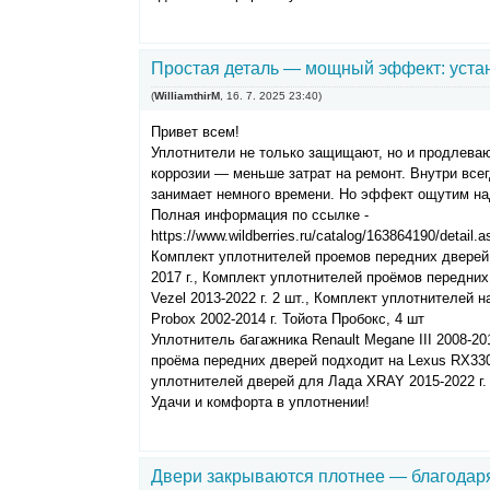
Простая деталь — мощный эффект: уста
(
WilliamthirM
,
16. 7. 2025
23:40
)
Привет всем!
Уплотнители не только защищают, но и продлева
коррозии — меньше затрат на ремонт. Внутри всег
занимает немного времени. Но эффект ощутим на
Полная информация по ссылке -
https://www.wildberries.ru/catalog/163864190/detail.a
Комплект уплотнителей проемов передних дверей 
2017 г., Комплект уплотнителей проёмов передни
Vezel 2013-2022 г. 2 шт., Комплект уплотнителей 
Probox 2002-2014 г. Тойота Пробокс, 4 шт
Уплотнитель багажника Renault Megane III 2008-20
проёма передних дверей подходит на Lexus RX330 
уплотнителей дверей для Лада XRAY 2015-2022 г.
Удачи и комфорта в уплотнении!
Двери закрываются плотнее — благодар