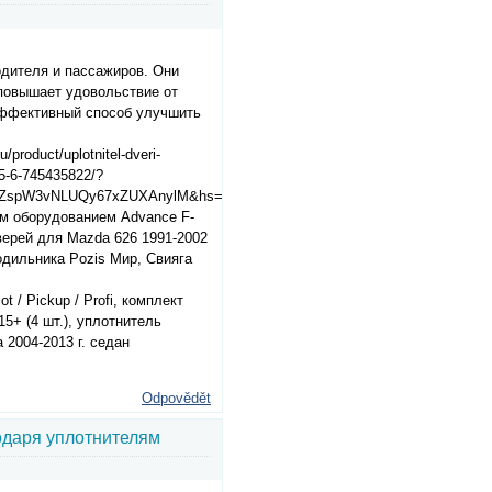
дителя и пассажиров. Они
 повышает удовольствие от
эффективный способ улучшить
product/uplotnitel-dveri-
55-6-745435822/?
WZspW3vNLUQy67xZUXAnylM&hs=1
м оборудованием Advance F-
верей для Mazda 626 1991-2002
лодильника Pozis Мир, Свияга
 / Pickup / Profi, комплект
5+ (4 шт.), уплотнитель
 2004-2013 г. седан
Odpovědět
одаря уплотнителям