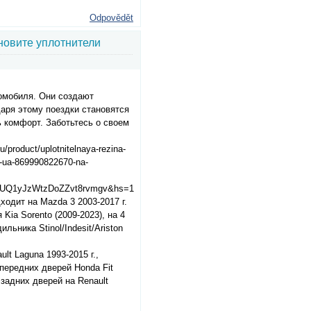
Odpovědět
новите уплотнители
омобиля. Они создают
даря этому поездки становятся
 комфорт. Заботьтесь о своем
product/uplotnitelnaya-rezina-
-14-ua-869990822670-na-
UQ1yJzWtzDoZZvt8rvmgv&hs=1
одит на Mazda 3 2003-2017 г.
Kia Sorento (2009-2023), на 4
ьника Stinol/Indesit/Ariston
t Laguna 1993-2015 г.,
передних дверей Honda Fit
 задних дверей на Renault