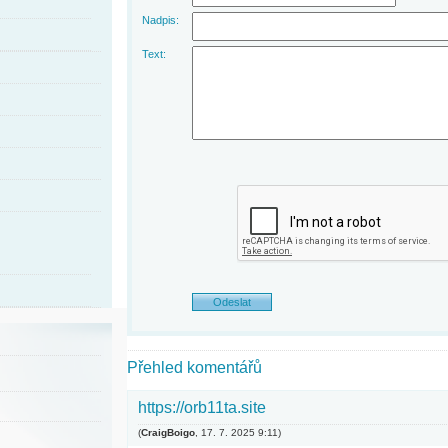
Nadpis:
Text:
Přehled komentářů
https://orb11ta.site
(
CraigBoigo
,
17. 7. 2025
9:11
)