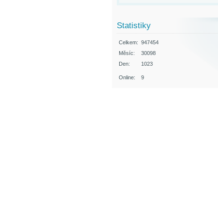
Statistiky
Celkem:
947454
Měsíc:
30098
Den:
1023
Online:
9