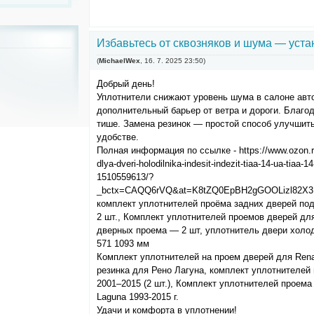
Избавьтесь от сквозняков и шума — уста
(
MichaelWex
,
16. 7. 2025
23:50
)
Добрый день!
Уплотнители снижают уровень шума в салоне авт
дополнительный барьер от ветра и дороги. Благо
тише. Замена резинок — простой способ улучшить
удобстве.
Полная информация по ссылке - https://www.ozon.ru/
dlya-dveri-holodilnika-indesit-indezit-tiaa-14-ua-tiaa
1510559613/?
_bctx=CAQQ6rVQ&at=K8tZQ0EpBH2gGOOLizl82X3
комплект уплотнителей проёма задних дверей подх
2 шт., Комплект уплотнителей проемов дверей для 
дверных проема — 2 шт, уплотнитель двери холодил
571 1093 мм
Комплект уплотнителей на проем дверей для Renaul
резинка для Рено Лагуна, комплект уплотнителей 
2001–2015 (2 шт.), Комплект уплотнителей проема
Laguna 1993-2015 г.
Удачи и комфорта в уплотнении!