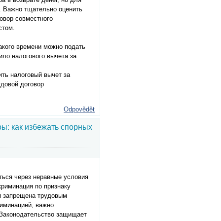
. Важно тщательно оценить
овор совместного
стом.
какого времени можно подать
ило налогового вычета за
ить налоговый вычет за
удовой договор
Odpovědět
ы: как избежать спорных
ться через неравные условия
криминация по признаку
ти запрещена трудовым
риминацией, важно
. Законодательство защищает