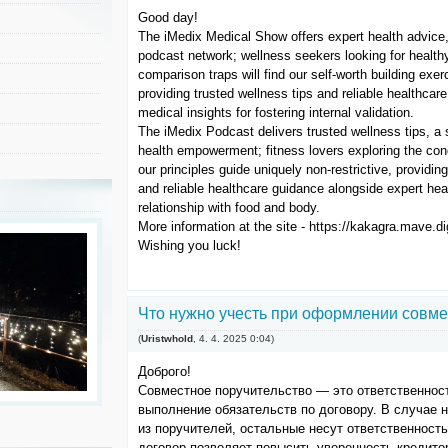
Good day!
The iMedix Medical Show offers expert health advice, 
podcast network; wellness seekers looking for healt
comparison traps will find our self-worth building ex
providing trusted wellness tips and reliable healthcar
medical insights for fostering internal validation.
The iMedix Podcast delivers trusted wellness tips, a
health empowerment; fitness lovers exploring the concep
our principles guide uniquely non-restrictive, providin
and reliable healthcare guidance alongside expert heal
relationship with food and body.
More information at the site - https://kakagra.mave.di
Wishing you luck!
Что нужно учесть при оформлении совме
(
Uristwhold
,
4. 4. 2025
0:04
)
Доброго!
Совместное поручительство — это ответственност
выполнение обязательств по договору. В случае 
из поручителей, остальные несут ответственность
договор позволяет повысить уверенность кредитор