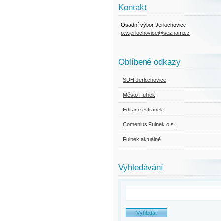
Kontakt
Osadní výbor Jerlochovice
o.v.jerlochovice@seznam.cz
Oblíbené odkazy
SDH Jerlochovice
Město Fulnek
Editace estránek
Comenius Fulnek o.s.
Fulnek aktuálně
Vyhledávání