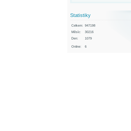
Statistiky
Celkem:
947198
Měsíc:
30216
Den:
1079
Online:
6