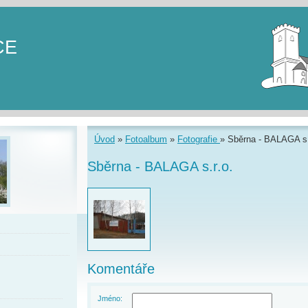
CE
Úvod
»
Fotoalbum
»
Fotografie
»
Sběrna - BALAGA s.
Sběrna - BALAGA s.r.o.
Komentáře
Jméno: