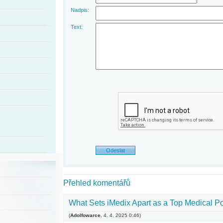
Nadpis:
Text:
Přehled komentářů
What Sets iMedix Apart as a Top Medical P
(
Adolfowarce
,
4. 4. 2025
0:46
)