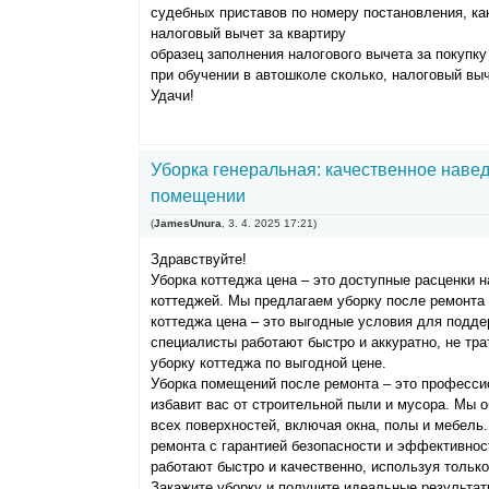
судебных приставов по номеру постановления, ка
налоговый вычет за квартиру
образец заполнения налогового вычета за покупку
при обучении в автошколе сколько, налоговый вы
Удачи!
Уборка генеральная: качественное наве
помещении
(
JamesUnura
,
3. 4. 2025
17:21
)
Здравствуйте!
Уборка коттеджа цена – это доступные расценки н
коттеджей. Мы предлагаем уборку после ремонта 
коттеджа цена – это выгодные условия для подд
специалисты работают быстро и аккуратно, не тр
уборку коттеджа по выгодной цене.
Уборка помещений после ремонта – это профессио
избавит вас от строительной пыли и мусора. Мы 
всех поверхностей, включая окна, полы и мебель
ремонта с гарантией безопасности и эффективно
работают быстро и качественно, используя тольк
Закажите уборку и получите идеальные результат