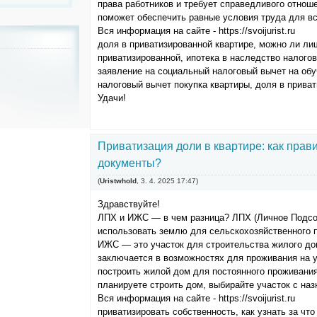
права работников и требует справедливого отнош
поможет обеспечить равные условия труда для вс
Вся информация на сайте - https://svoijurist.ru
доля в приватизированной квартире, можно ли ли
приватизированной, ипотека в наследство налого
заявление на социальный налоговый вычет на обу
налоговый вычет покупка квартиры, доля в прива
Удачи!
Приватизация доли в квартире: как прав
документы?
(
Uristwhold
,
3. 4. 2025
17:47
)
Здравствуйте!
ЛПХ и ИЖС — в чем разница? ЛПХ (Личное Подсо
использовать землю для сельскохозяйственного п
ИЖС — это участок для строительства жилого до
заключается в возможностях для проживания на 
построить жилой дом для постоянного проживания
планируете строить дом, выбирайте участок с на
Вся информация на сайте - https://svoijurist.ru
приватизировать собственность, как узнать за чт