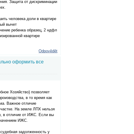
ения. Защита от дискриминации
ех.
шить человека доли в квартире
вый вычет
чение ребенка образец, 2 ндфл
тизированной квартире
Odpovědět
ильно оформить все
бное Хозяйство) позволяет
роизводства, в то время как
ма. Важное отличие
участке. На земле ЛПХ нельзя
, в отличие от ИЖС. Если вы
значением ИЖС.
о судебная задолженность у