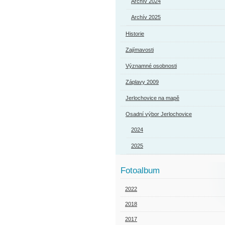
Archív 2024
Archív 2025
Historie
Zajímavosti
Významné osobnosti
Záplavy 2009
Jerlochovice na mapě
Osadní výbor Jerlochovice
2024
2025
Fotoalbum
2022
2018
2017