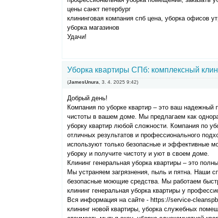
цены санкт петербург
клининговая компания спб цена, уборка офисов у
уборка магазинов
Удачи!
Уборка квартиры СПб: комплексный клин
(
JamesUnura
,
3. 4. 2025
9:42
)
Добрый день!
Компания по уборке квартир – это ваш надежный 
чистоты в вашем доме. Мы предлагаем как однора
уборку квартир любой сложности. Компания по убо
отличных результатов и профессионального подх
используют только безопасные и эффективные м
уборку и получите чистоту и уют в своем доме.
Клининг генеральная уборка квартиры – это полн
Мы устраняем загрязнения, пыль и пятна. Наши 
безопасные моющие средства. Мы работаем быстр
клининг генеральная уборка квартиры у професси
Вся информация на сайте - https://service-cleanspb
клининг новой квартиры, уборка служебных помещ