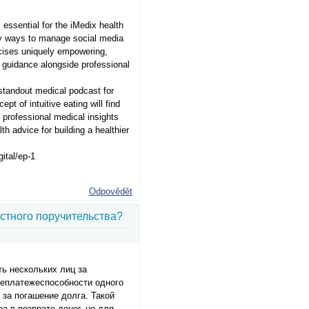
essential for the iMedix health
hy ways to manage social media
ercises uniquely empowering,
e guidance alongside professional
 standout medical podcast for
t of intuitive eating will find
g professional medical insights
th advice for building a healthier
gital/ep-1
Odpovědět
стного поручительства?
ь нескольких лиц за
неплатежеспособности одного
 за погашение долга. Такой
а в возврате денег, но для