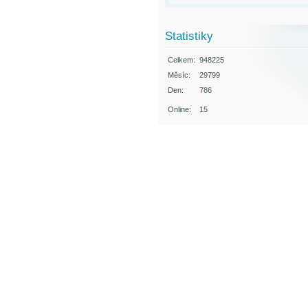
Statistiky
Celkem:
948225
Měsíc:
29799
Den:
786
Online:
15