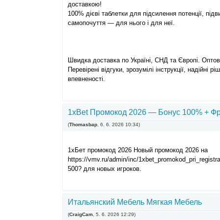
доставкою!
100% дієві таблетки для підсилення потенції, під
самопочуття — для нього і для неї.
Швидка доставка по Україні, СНД та Європі. Оптов
Перевірені відгуки, зрозумілі інструкції, надійні 
впевненості.
1xBet Промокод 2026 — Бонус 100% + Ф
(
Thomasbap
,
6. 6. 2026
10:34
)
1хБет промокод 2026 Новый промокод 2026 на
https://vmv.ru/admin/inc/1xbet_promokod_pri_registr
500? для новых игроков.
Итальянский Мебель Мягкая Мебель
(
CraigCam
,
5. 6. 2026
12:29
)