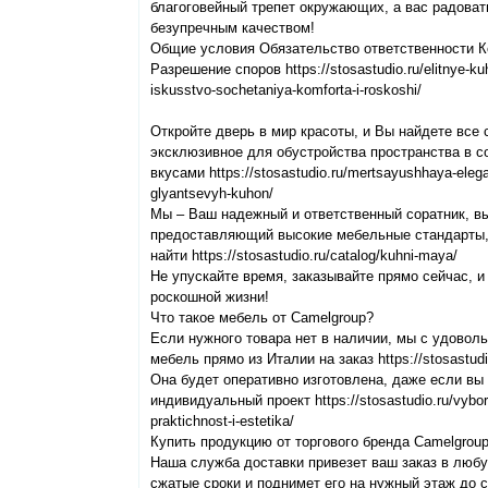
благоговейный трепет окружающих, а вас радоват
безупречным качеством!
Общие условия Обязательство ответственности 
Разрешение споров https://stosastudio.ru/elitnye-k
iskusstvo-sochetaniya-komforta-i-roskoshi/
Откройте дверь в мир красоты, и Вы найдете все
эксклюзивное для обустройства пространства в с
вкусами https://stosastudio.ru/mertsayushhaya-elega
glyantsevyh-kuhon/
Мы – Ваш надежный и ответственный соратник, в
предоставляющий высокие мебельные стандарты, 
найти https://stosastudio.ru/catalog/kuhni-maya/
Не упускайте время, заказывайте прямо сейчас,
роскошной жизни!
Что такое мебель от Camelgroup?
Если нужного товара нет в наличии, мы с удовол
мебель прямо из Италии на заказ https://stosastudio
Она будет оперативно изготовлена, даже если в
индивидуальный проект https://stosastudio.ru/vybor-
praktichnost-i-estetika/
Купить продукцию от торгового бренда Camelgroup
Наша служба доставки привезет ваш заказ в люб
сжатые сроки и поднимет его на нужный этаж до 