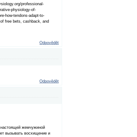
siology.org/professional-
ative-physiology-of-
ore-how-tendons-adapt-to-
f free bets, cashback, and
Odpovědět
Odpovědět
т настоящей жемчужиной
дет вызывать восхищение и