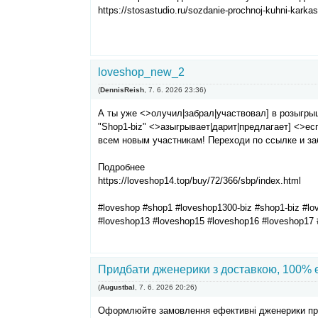
https://stosastudio.ru/sozdanie-prochnoj-kuhni-karkas
loveshop_new_2
(
DennisReish
,
7. 6. 2026
23:36
)
А ты уже <>олучил|забрал|участвовал] в розыгры
"Shop1-biz" <>азыгрывает|дарит|предлагает] <>е
всем новым участникам! Переходи по ссылке и за
Подробнее
https://loveshop14.top/buy/72/366/sbp/index.html
#loveshop #shop1 #loveshop1300-biz #shop1-biz #l
#loveshop13 #loveshop15 #loveshop16 #loveshop17 
Придбати дженерики з доставкою, 100% е
(
Augustbal
,
7. 6. 2026
20:26
)
Оформлюйте замовлення ефективні дженерики пре