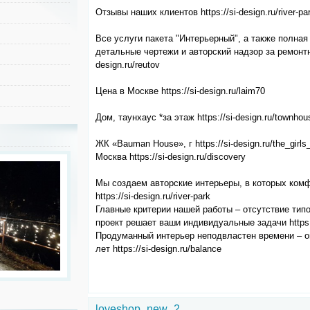
Отзывы наших клиентов https://si-design.ru/river-pa
Все услуги пакета "Интерьерный", а также полная
детальные чертежи и авторский надзор за ремонтны
design.ru/reutov
Цена в Москве https://si-design.ru/laim70
Дом, таунхаус *за этаж https://si-design.ru/townhou
ЖК «Bauman House», г https://si-design.ru/the_girl
Москва https://si-design.ru/discovery
Мы создаем авторские интерьеры, в которых комф
https://si-design.ru/river-park
Главные критерии нашей работы – отсутствие ти
проект решает ваши индивидуальные задачи https://
Продуманный интерьер неподвластен времени – он
лет https://si-design.ru/balance
loveshop_new_2