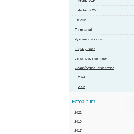
Archív 2024
Archív 2025
Historie
Zajímavosti
Významné osobnosti
Záplavy 2009
Jerlochovice na mapě
Osadní výbor Jerlochovice
2024
2025
Fotoalbum
2022
2018
2017