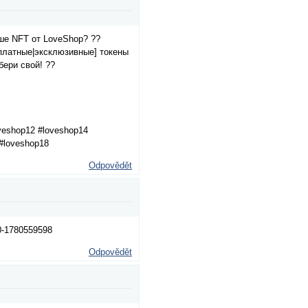
ше NFT от LoveShop? ??
сплатные|эксклюзивные] токены
бери свой! ??
oveshop12 #loveshop14
#loveshop18
Odpovědět
-0-1780559598
Odpovědět