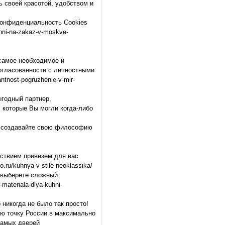
ь своей красотой, удобством и
Конфиденциальность Cookies
uhni-na-zakaz-v-moskve-
 самое необходимое и
огласованности с личностными
ntnost-pogruzhenie-v-mir-
ыгодный партнер,
которые Вы могли когда-либо
 и создавайте свою философию
ьствием привезем для вас
.ru/kuhnya-v-stile-neoklassika/
ы выберете сложный
materiala-dlya-kuhni-
 никогда не было так просто!
ую точку России в максимально
самых дверей