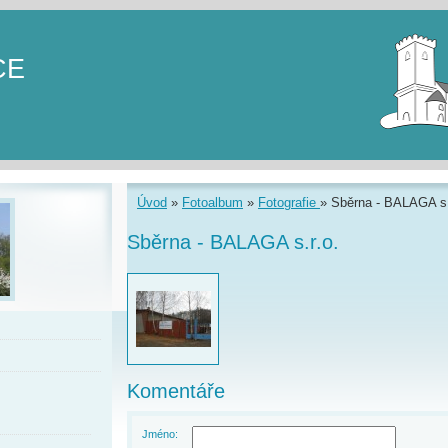
CE
Úvod
»
Fotoalbum
»
Fotografie
»
Sběrna - BALAGA s.
Sběrna - BALAGA s.r.o.
Komentáře
Jméno: