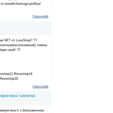
-iz-metallicheskogo-profilya/
Odpovědět
ше NFT от LoveShop? ??
сплатные|эксклюзивные] токены
бери свой! ??
oveshop12 #loveshop14
#loveshop18
Odpovědět
фективні таблетки.
міум-якості з блискавичною