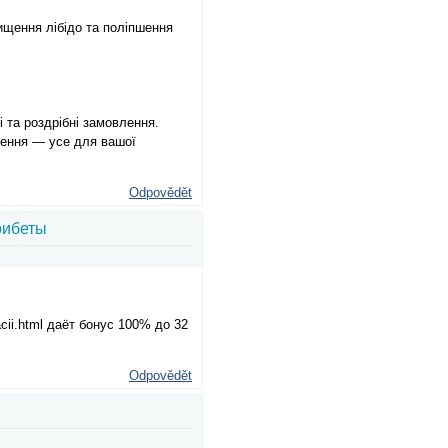
вищення лібідо та поліпшення
і та роздрібні замовлення.
рішення — усе для вашої
Odpovědět
рибеты
acii.html даёт бонус 100% до 32
Odpovědět