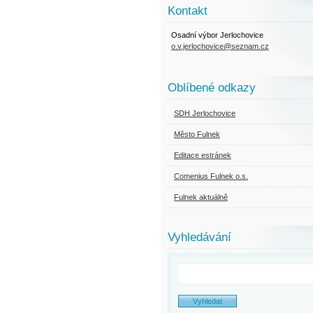
Kontakt
Osadní výbor Jerlochovice
o.v.jerlochovice@seznam.cz
Oblíbené odkazy
SDH Jerlochovice
Město Fulnek
Editace estránek
Comenius Fulnek o.s.
Fulnek aktuálně
Vyhledávání