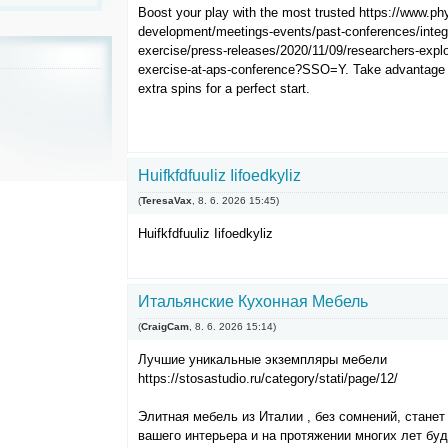
Boost your play with the most trusted https://www.phy
development/meetings-events/past-conferences/integr
exercise/press-releases/2020/11/09/researchers-expl
exercise-at-aps-conference?SSO=Y. Take advantage o
extra spins for a perfect start.
Huifkfdfuuliz Iifoedkyliz
(
TeresaVax
,
8. 6. 2026
15:45
)
Huifkfdfuuliz Iifoedkyliz
Итальянские Кухонная Мебель
(
CraigCam
,
8. 6. 2026
15:14
)
Лучшие уникальные экземпляры мебели
https://stosastudio.ru/category/stati/page/12/
Элитная мебель из Италии , без сомнений, стане
вашего интерьера и на протяжении многих лет бу