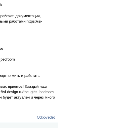
rk
 рабочая документация,
ми работами https://si-
se
s_bedroom
ортно жить и работать
повых приемов! Каждый наш
si-design.ru/the_girls_bedroom
 будет актуален и через много
Odpovědět