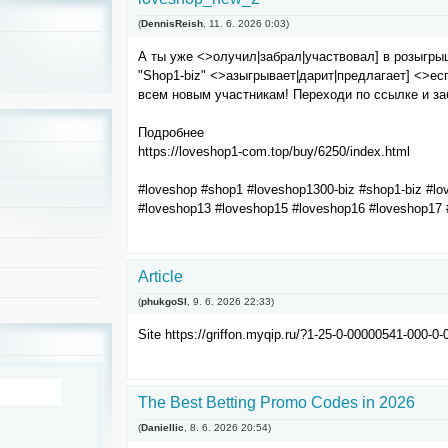
(
DennisReish
,
11. 6. 2026
0:03
)
А ты уже <>олучил|забрал|участвовал] в розыгры
"Shop1-biz" <>азыгрывает|дарит|предлагает] <>е
всем новым участникам! Переходи по ссылке и за
Подробнее
https://loveshop1-com.top/buy/6250/index.html
#loveshop #shop1 #loveshop1300-biz #shop1-biz #l
#loveshop13 #loveshop15 #loveshop16 #loveshop17 
Article
(
phukgoSl
,
9. 6. 2026
22:33
)
Site https://griffon.myqip.ru/?1-25-0-00000541-000-0
The Best Betting Promo Codes in 2026
(
Daniellic
,
8. 6. 2026
20:54
)