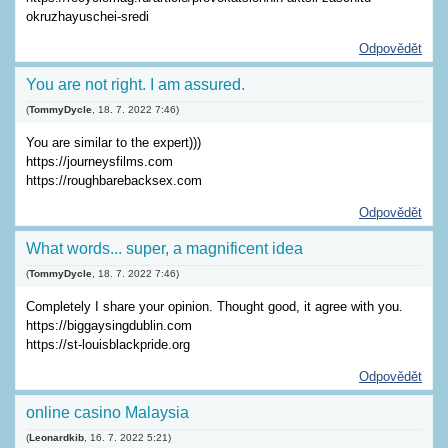
okruzhayuschei-sredi
Odpovědět
You are not right. I am assured.
(
TommyDycle
,
18. 7. 2022
7:46
)
You are similar to the expert)))
https://journeysfilms.com
https://roughbarebacksex.com
Odpovědět
What words... super, a magnificent idea
(
TommyDycle
,
18. 7. 2022
7:46
)
Completely I share your opinion. Thought good, it agree with you.
https://biggaysingdublin.com
https://st-louisblackpride.org
Odpovědět
online casino Malaysia
(
Leonardkib
,
16. 7. 2022
5:21
)