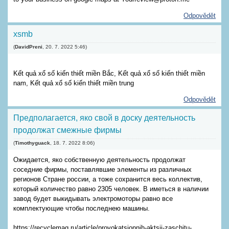
Odpovědět
xsmb
(
DavidPreni
,
20. 7. 2022
5:46
)
Kết quả xổ số kiến thiết miền Bắc, Kết quả xổ số kiến thiết miền
nam, Kết quả xổ số kiến thiết miền trung
Odpovědět
Предполагается, яко свой в доску деятельность
продолжат смежные фирмы
(
Timothyguack
,
18. 7. 2022
8:06
)
Ожидается, яко собственную деятельность продолжат
соседние фирмы, поставлявшие элементы из различных
регионов Стране россии, а тоже сохранится весь коллектив,
который количество равно 2305 человек. В иметься в наличии
завод будет выкидывать электромоторы равно все
комплектующие чтобы последнею машины.
https://recyclemag.ru/article/provokatsionnih-aktsii-zaschitu-