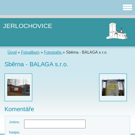
JERLOCHOVICE
Úvod
»
Fotoalbum
»
Fotografie
»
Sběrna - BALAGA s.r.o.
Sběrna - BALAGA s.r.o.
Komentáře
Jméno:
Nadpis: