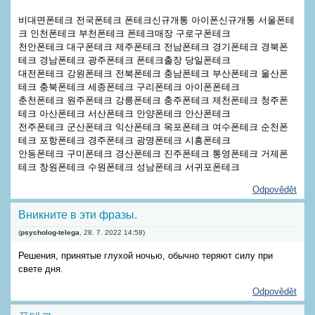
비대면폰테크 전국폰테크 폰테크신규개통 아이폰신규개통 서울폰테
크 인천폰테크 부천폰테크 폰테크매장 구로구폰테크
천안폰테크 대구폰테크 제주폰테크 전남폰테크 경기폰테크 경북폰
테크 경남폰테크 광주폰테크 폰테크출장 당일폰테크
대전폰테크 강원폰테크 전북폰테크 충남폰테크 부산폰테크 울산폰
테크 충북폰테크 세종폰테크 구리폰테크 아이폰폰테크
춘천폰테크 원주폰테크 강릉폰테크 충주폰테크 제천폰테크 청주폰
테크 아산폰테크 서산폰테크 안양폰테크 안산폰테크
전주폰테크 군산폰테크 익산폰테크 목포폰테크 여수폰테크 순천폰
테크 포항폰테크 경주폰테크 광명폰테크 시흥폰테크
안동폰테크 구미폰테크 경산폰테크 진주폰테크 통영폰테크 거제폰
테크 창원폰테크 수원폰테크 성남폰테크 서귀포폰테크
Odpovědět
Вникните в эти фразы.
(
psycholog-telega
,
28. 7. 2022
14:58
)
Решения, принятые глухой ночью, обычно теряют силу при
свете дня.
Odpovědět