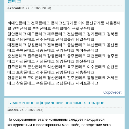
폰테크
(
Leonardkib
,
27. 7. 2022
20:03
)
비대면폰테크 전국폰테크 폰테크신규개통 아이폰신규개통 서울폰테
크 인천폰테크 부천폰테크 폰테크매장 구로구폰테크
천안폰테크 대구폰테크 제주폰테크 전남폰테크 경기폰테크 경북폰
테크 경남폰테크 광주폰테크 폰테크출장 당일폰테크
대전폰테크 강원폰테크 전북폰테크 충남폰테크 부산폰테크 울산폰
테크 충북폰테크 세종폰테크 구리폰테크 아이폰폰테크
춘천폰테크 원주폰테크 강릉폰테크 충주폰테크 제천폰테크 청주폰
테크 아산폰테크 서산폰테크 안양폰테크 안산폰테크
전주폰테크 군산폰테크 익산폰테크 목포폰테크 여수폰테크 순천폰
테크 포항폰테크 경주폰테크 광명폰테크 시흥폰테크
안동폰테크 구미폰테크 경산폰테크 진주폰테크 통영폰테크 거제폰
테크 창원폰테크 수원폰테크 성남폰테크 서귀포폰테크
Odpovědět
Таможенное оформление ввозимых товаров
(
assork
,
26. 7. 2022
1:47
)
На современном этапе компаниям следует находиться
конкурентным в всестороннем масштабе, вследствие чего