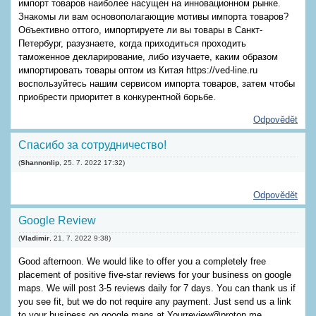
импорт товаров наиболее насущен на инновационном рынке.
Знакомы ли вам основополагающие мотивы импорта товаров?
Объективно оттого, импортируете ли вы товары в Санкт-
Петербург, разузнаете, когда приходиться проходить
таможенное декларирование, либо изучаете, каким образом
импортировать товары оптом из Китая https://ved-line.ru
воспользуйтесь нашим сервисом импорта товаров, затем чтобы
приобрести приоритет в конкурентной борьбе.
Odpovědět
Спасибо за сотрудничество!
(
Shannonlip
,
25. 7. 2022
17:32
)
Odpovědět
Google Review
(
Vladimir
,
21. 7. 2022
9:38
)
Good afternoon. We would like to offer you a completely free
placement of positive five-star reviews for your business on google
maps. We will post 3-5 reviews daily for 7 days. You can thank us if
you see fit, but we do not require any payment. Just send us a link
to your business on google maps at Yourreview@proton.me