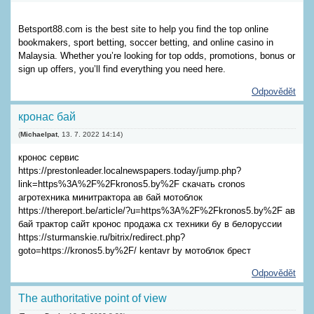
Betsport88.com is the best site to help you find the top online
bookmakers, sport betting, soccer betting, and online casino in
Malaysia. Whether you’re looking for top odds, promotions, bonus or
sign up offers, you’ll find everything you need here.
Odpovědět
кронас бай
(
Michaelpat
,
13. 7. 2022
14:14
)
кронос сервис
https://prestonleader.localnewspapers.today/jump.php?
link=https%3A%2F%2Fkronos5.by%2F скачать cronos
агротехника минитрактора ав бай мотоблок
https://thereport.be/article/?u=https%3A%2F%2Fkronos5.by%2F ав
бай трактор сайт кронос продажа сх техники бу в белоруссии
https://sturmanskie.ru/bitrix/redirect.php?
goto=https://kronos5.by%2F/ kentavr by мотоблок брест
Odpovědět
The authoritative point of view