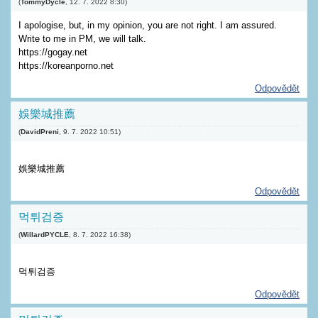
(
TommyDycle
,
12. 7. 2022
8:30
)
I apologise, but, in my opinion, you are not right. I am assured.
Write to me in PM, we will talk.
https://gogay.net
https://koreanporno.net
Odpovědět
娛樂城推薦
(
DavidPreni
,
9. 7. 2022
10:51
)
娛樂城推薦
Odpovědět
먹튀검증
(
WillardPYCLE
,
8. 7. 2022
16:38
)
먹튀검증
Odpovědět