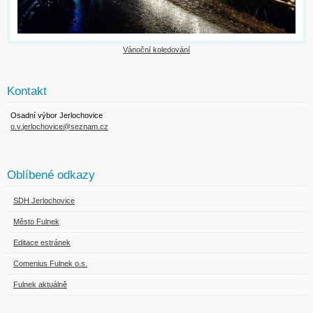
Vánoční koledování
Kontakt
Osadní výbor Jerlochovice
o.v.jerlochovice@seznam.cz
Oblíbené odkazy
SDH Jerlochovice
Město Fulnek
Editace estránek
Comenius Fulnek o.s.
Fulnek aktuálně