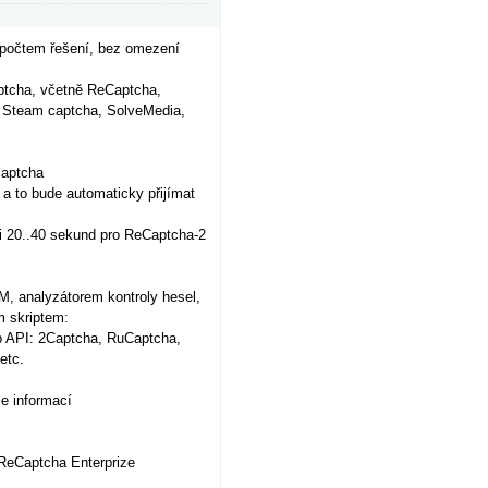
 počtem řešení, bez omezení
aptcha, včetně ReCaptcha,
, Steam captcha, SolveMedia,
captcha
- a to bude automaticky přijímat
si 20..40 sekund pro ReCaptcha-2
, analyzátorem kontroly hesel,
m skriptem:
b API: 2Captcha, RuCaptcha,
etc.
e informací
ReCaptcha Enterprize