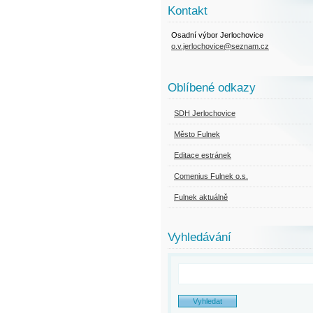
Kontakt
Osadní výbor Jerlochovice
o.v.jerlochovice@seznam.cz
Oblíbené odkazy
SDH Jerlochovice
Město Fulnek
Editace estránek
Comenius Fulnek o.s.
Fulnek aktuálně
Vyhledávání