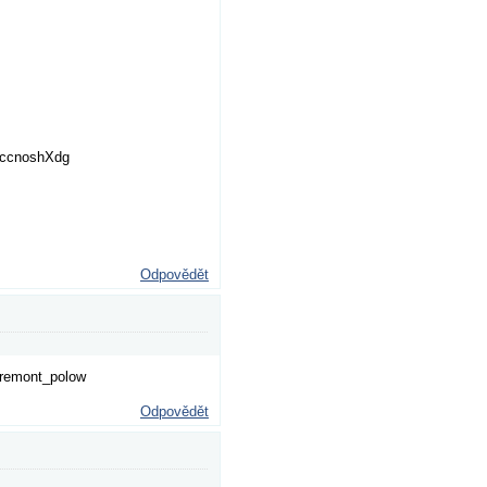
WccnoshXdg
Odpovědět
m/remont_polow
Odpovědět