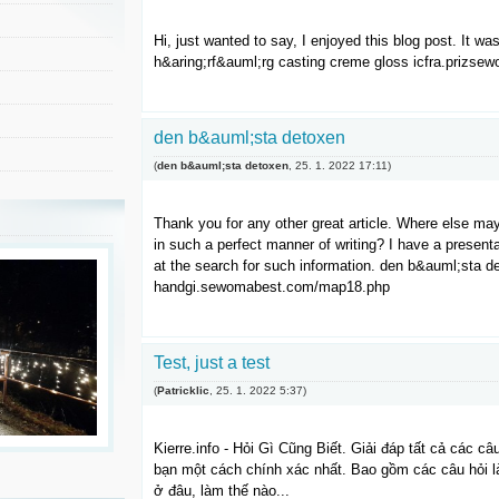
Hi, just wanted to say, I enjoyed this blog post. It wa
h&aring;rf&auml;rg casting creme gloss icfra.priz
den b&auml;sta detoxen
(
den b&auml;sta detoxen
,
25. 1. 2022
17:11
)
Thank you for any other great article. Where else may 
in such a perfect manner of writing? I have a presen
at the search for such information. den b&auml;sta d
handgi.sewomabest.com/map18.php
Test, just a test
(
Patricklic
,
25. 1. 2022
5:37
)
Kierre.info - Hỏi Gì Cũng Biết. Giải đáp tất cả các c
bạn một cách chính xác nhất. Bao gồm các câu hỏi là g
ở đâu, làm thế nào...