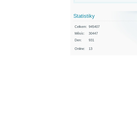
Statistiky
Celkem:
945407
Měsíc:
30447
Den:
931
Online:
13