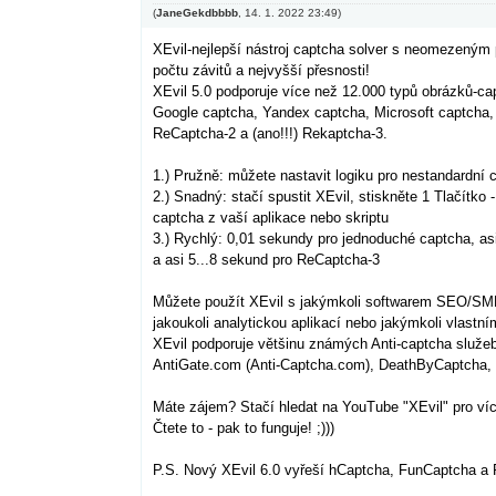
(
JaneGekdbbbb
,
14. 1. 2022
23:49
)
XEvil-nejlepší nástroj captcha solver s neomezeným
počtu závitů a nejvyšší přesnosti!
XEvil 5.0 podporuje více než 12.000 typů obrázků-c
Google captcha, Yandex captcha, Microsoft captcha
ReCaptcha-2 a (ano!!!) Rekaptcha-3.
1.) Pružně: můžete nastavit logiku pro nestandardní 
2.) Snadný: stačí spustit XEvil, stiskněte 1 Tlačítko 
captcha z vaší aplikace nebo skriptu
3.) Rychlý: 0,01 sekundy pro jednoduché captcha, a
a asi 5...8 sekund pro ReCaptcha-3
Můžete použít XEvil s jakýmkoli softwarem SEO/SMM
jakoukoli analytickou aplikací nebo jakýmkoli vlastní
XEvil podporuje většinu známých Anti-captcha služe
AntiGate.com (Anti-Captcha.com), DeathByCaptcha, 
Máte zájem? Stačí hledat na YouTube "XEvil" pro víc
Čtete to - pak to funguje! ;)))
P.S. Nový XEvil 6.0 vyřeší hCaptcha, FunCaptcha a 