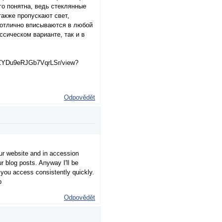
го понятна, ведь стеклянные
также пропускают свет,
 отлично вписываются в любой
ссическом варианте, так и в
TZYDu9eRJGb7VqrLSr/view?
Odpovědět
our website and in accession
ur blog posts. Anyway I'll be
you access consistently quickly.
p
Odpovědět