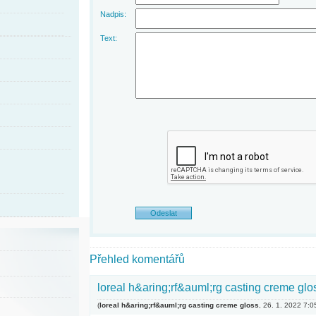
Nadpis:
Text:
Přehled komentářů
loreal h&aring;rf&auml;rg casting creme glo
(
loreal h&aring;rf&auml;rg casting creme gloss
,
26. 1. 2022
7:0