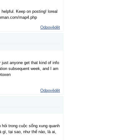
s helpful. Keep on posting! loreal
sewoman.com/map4.php
Odpovědět
just anyone get that kind of info
tation subsequent week, and I am
etoxen
Odpovědět
âu hỏi trong cuộc sống xung quanh
ì, tại sao, như thế nào, là ai,