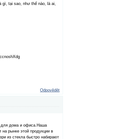
ì, tại sao, như thế nào, là ai,
WccnoshXdg
Odpovědět
 для дома и офиса.Наша
на рынке этой продукции в
ри из стекла быстро набирают