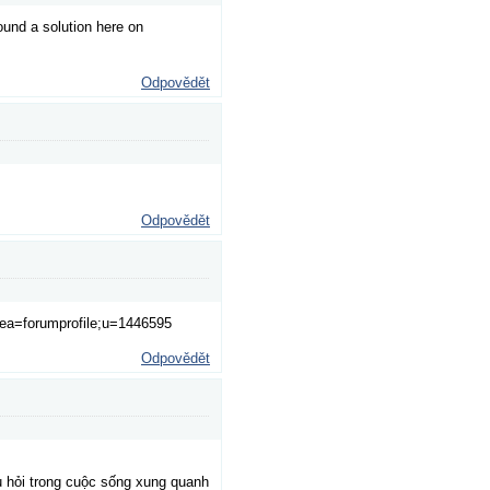
found a solution here on
Odpovědět
Odpovědět
rea=forumprofile;u=1446595
Odpovědět
âu hỏi trong cuộc sống xung quanh