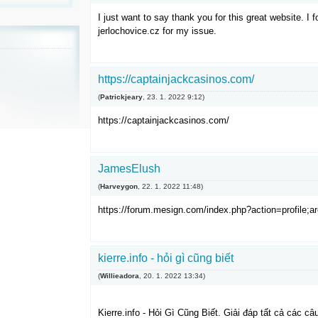
I just want to say thank you for this great website. I 
jerlochovice.cz for my issue.
https://captainjackcasinos.com/
(
Patrickjeary
,
23. 1. 2022
9:12
)
https://captainjackcasinos.com/
JamesElush
(
Harveygon
,
22. 1. 2022
11:48
)
https://forum.mesign.com/index.php?action=profile;a
kierre.info - hỏi gì cũng biết
(
Willieadora
,
20. 1. 2022
13:34
)
Kierre.info - Hỏi Gì Cũng Biết. Giải đáp tất cả các c