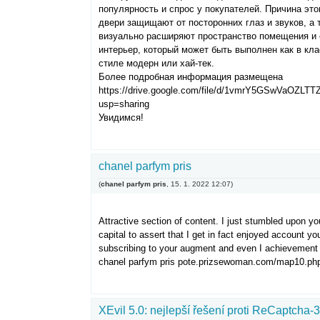
популярность и спрос у покупателей. Причина это
двери защищают от посторонних глаз и звуков, а 
визуально расширяют пространство помещения и
интерьер, который может быть выполнен как в кла
стиле модерн или хай-тек.
Более подробная информация размещена
https://drive.google.com/file/d/1vmrY5GSwVaOZLT
usp=sharing
Увидимся!
chanel parfym pris
(
chanel parfym pris
,
15. 1. 2022
12:07
)
Attractive section of content. I just stumbled upon y
capital to assert that I get in fact enjoyed account yo
subscribing to your augment and even I achievement 
chanel parfym pris pote.prizsewoman.com/map10.ph
XEvil 5.0: nejlepší řešení proti ReCaptcha-3