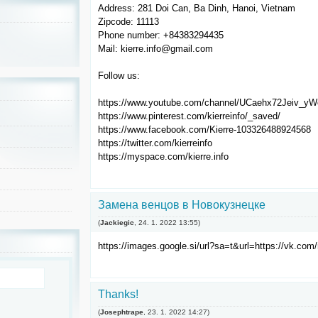
Address: 281 Doi Can, Ba Dinh, Hanoi, Vietnam
Zipcode: 11113
Phone number: +84383294435
Mail: kierre.info@gmail.com
Follow us:
https://www.youtube.com/channel/UCaehx72Jeiv_y
https://www.pinterest.com/kierreinfo/_saved/
https://www.facebook.com/Kierre-103326488924568
https://twitter.com/kierreinfo
https://myspace.com/kierre.info
Замена венцов в Новокузнецке
(
Jackiegic
,
24. 1. 2022
13:55
)
https://images.google.si/url?sa=t&url=https://vk.co
Thanks!
(
Josephtrape
,
23. 1. 2022
14:27
)