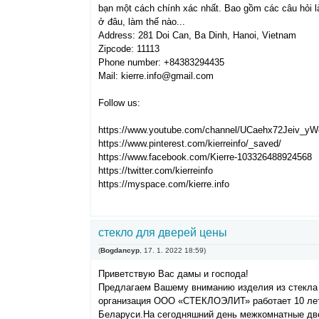
bạn một cách chính xác nhất. Bao gồm các câu hỏi là g
ở đâu, làm thế nào...
Address: 281 Doi Can, Ba Dinh, Hanoi, Vietnam
Zipcode: 11113
Phone number: +84383294435
Mail: kierre.info@gmail.com
Follow us:
https://www.youtube.com/channel/UCaehx72Jeiv_y
https://www.pinterest.com/kierreinfo/_saved/
https://www.facebook.com/Kierre-103326488924568
https://twitter.com/kierreinfo
https://myspace.com/kierre.info
стекло для дверей цены
(
Bogdancyp
,
17. 1. 2022
18:59
)
Приветствую Вас дамы и господа!
Предлагаем Вашему вниманию изделия из стекла
организация ООО «СТЕКЛОЭЛИТ» работает 10 лет 
Беларуси.На сегодняшний день межкомнатные две